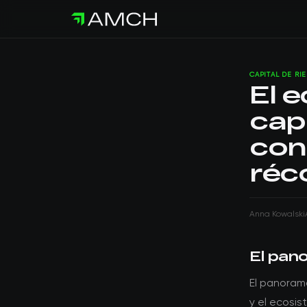
CAPITAL DE RI
El 
cap
con
réc
Anna Kowalski
El pan
El panorama
y el ecosi