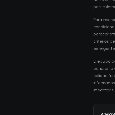
particular
Para invers
condicione
parecer atr
criterios 
emergente
El equipo 
panorama d
calidad fu
informados
impactar su
Adelán