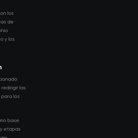
on los
cas de
inio
o y los
n
icionado
edirigir las
 para los
ario base
 y etapas
cen