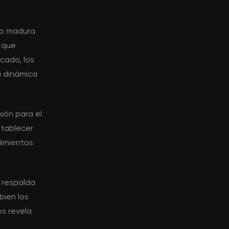
go madura
 que
cado, los
a dinámica
ión para el
stablecer
dimientos
o respalda
bien los
s revela