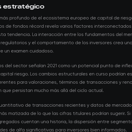
s estratégico
s más profundo de el ecosistema europeo de capital de ries
s de fondos récord revela varios factores interconectados
sta tendencia. La interacción entre los fundamentos del mer
 regulatorios y el comportamiento de los inversores crea un
re un examen cuidadoso.
s del sector señalan 2021 como un potencial punto de inflex
apital riesgo. Los cambios estructurales en curso podrían e
erentes para valoraciones, términos de transacciones y ren
n que persistan mucho más allá del ciclo actual.
 cuantitativo de transacciones recientes y datos de mercad
más matizada de lo que las cifras titulares podrían sugerir. Si 
regados cuentan una historia, la dispersión entre segmento
es de alfa significativas para inversores bien informados.