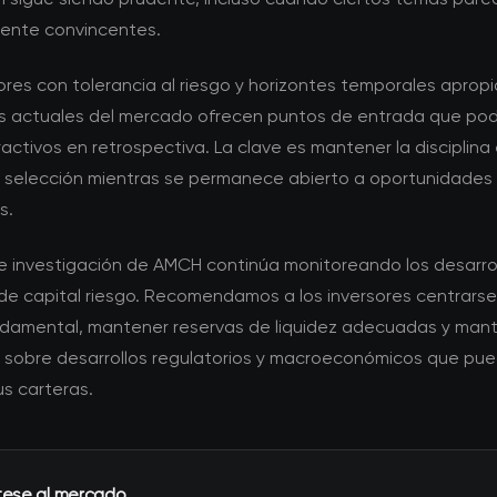
mente convincentes.
ores con tolerancia al riesgo y horizontes temporales apropi
s actuales del mercado ofrecen puntos de entrada que pod
activos en retrospectiva. La clave es mantener la disciplina 
de selección mientras se permanece abierto a oportunidades
s.
de investigación de AMCH continúa monitoreando los desarrol
e capital riesgo. Recomendamos a los inversores centrarse
ndamental, mantener reservas de liquidez adecuadas y man
 sobre desarrollos regulatorios y macroeconómicos que pu
s carteras.
tese al mercado