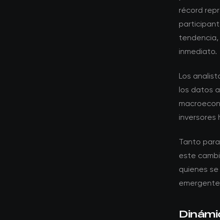
récord rep
participan
tendencia,
inmediato.
Los analis
los datos 
macroeconó
inversores 
Tanto para
este cambio
quienes se
emergente
Dinámi