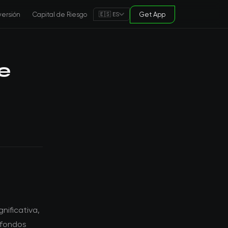
versión
Capital de Riesgo
Get App
🇪🇸 ES
e
nificativa,
 fondos