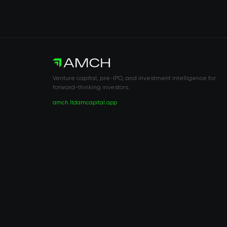
Venture capital, pre-IPO, and investment intelligence for
forward-thinking investors.
amch.ltd
amcapital.app
RISK DISCLOSURE & LEGAL NOTICE
© 2026 2021 — 2026 AMCH Ltd. Todos los derechos reservados.