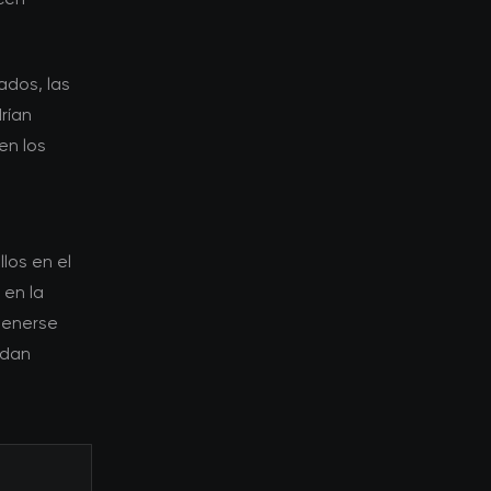
ados, las
rían
en los
los en el
 en la
tenerse
edan