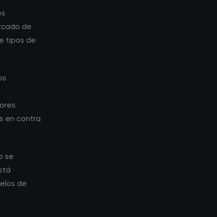
os
ercado de
e tipos de
os
ores
s en contra
o se
stá
elos de