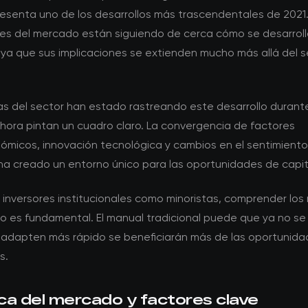
resenta uno de los desarrollos más trascendentales de 2021.
tes del mercado están siguiendo de cerca cómo se desarrol
 ya que sus implicaciones se extienden mucho más allá del s
tas del sector han estado rastreando este desarrollo durant
ahora pintan un cuadro claro. La convergencia de factores
micos, innovación tecnológica y cambios en el sentimiento
ha creado un entorno único para las oportunidades de capita
 inversores institucionales como minoristas, comprender los
 es fundamental. El manual tradicional puede que ya no se 
 adapten más rápido se beneficiarán más de las oportunid
s.
ca del mercado y factores clave