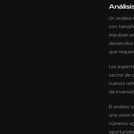
Análisi
Un análisi
con tamaño
impulsan e
desarrollos
que requie
Los experto
sector de c
nuevos ref
de inversió
El análisis
una visión 
números ag
oportunidad