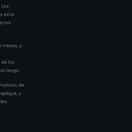
 Los
la esta
ector
e meses, y
 de los
l riesgo.
 matices de
aplique, y
ades