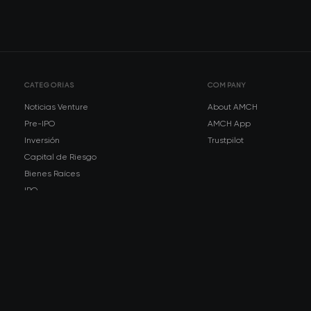
CATEGORÍAS
COMPANY
Noticias Venture
About AMCH
Pre-IPO
AMCH App
Inversión
Trustpilot
Capital de Riesgo
Bienes Raíces
IPO