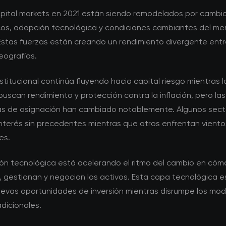
pital markets en 2021 están siendo remodelados por cambi
os, adopción tecnológica y condiciones cambiantes del m
 Estas fuerzas están creando un rendimiento divergente entr
eografías.
institucional continúa fluyendo hacia capital riesgo mientras l
buscan rendimiento y protección contra la inflación, pero las
as de asignación han cambiado notablemente. Algunos sect
interés sin precedentes mientras que otros enfrentan viento
es.
ión tecnológica está acelerando el ritmo del cambio en cóm
, gestionan y negocian los activos. Esta capa tecnológica e
evas oportunidades de inversión mientras disrumpe los mod
dicionales.