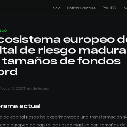
Inicio
Noticias Venture
Pre-IPO
In
ESGO
ecosistema europeo d
ital de riesgo madura
 tamaños de fondos
ord
August 16, 2021
3 min de lectura
orama actual
 de capital riesgo ha experimentado una transformación sig
stema europeo de capital de riesgo madura con tamaños de