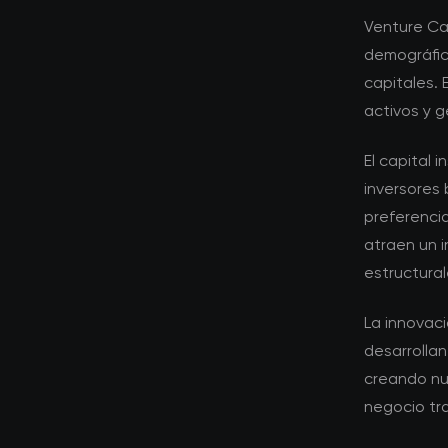
Venture Ca
demográfic
capitales.
activos y g
El capital 
inversores 
preferenci
atraen un 
estructural
La innovac
desarrollan
creando nu
negocio tra