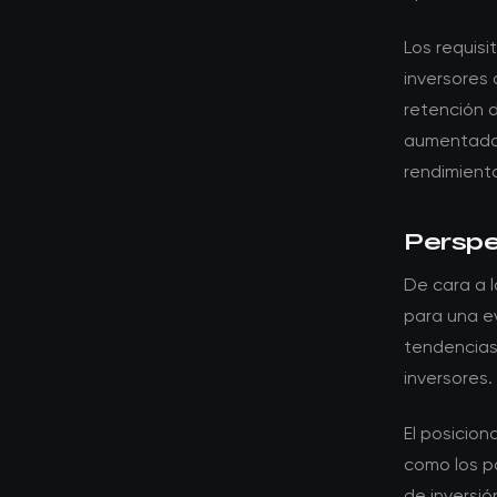
Los requis
inversores 
retención d
aumentado e
rendimiento
Perspec
De cara a l
para una ev
tendencias
inversores.
El posicio
como los po
de inversi