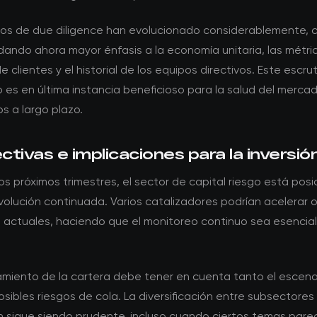
itos de due diligence han evolucionado considerablemente, c
dando ahora mayor énfasis a la economía unitaria, las métri
e clientes y el historial de los equipos directivos. Este escrut
s en última instancia beneficioso para la salud del mercad
s a largo plazo.
tivas e implicaciones para la inversió
os próximos trimestres, el sector de capital riesgo está pos
olución continuada. Varios catalizadores podrían acelerar o r
 actuales, haciendo que el monitoreo continuo sea esencial
namiento de la cartera debe tener en cuenta tanto el escen
sibles riesgos de cola. La diversificación entre subsectores
ón sigue siendo prudente, incluso cuando ciertos temas pare