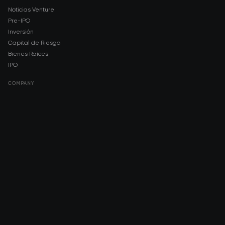
Noticias Venture
Pre-IPO
Inversión
Capital de Riesgo
Bienes Raíces
IPO
COMPANY
About AMCH
AMCH App
Trustpilot
DOWNLOAD
App Store
Google Play
RISK DISCLOSURE & LEGAL NOTICE
© 2026 2021 — 2026 AMCH Ltd. Todos los derechos reservados.