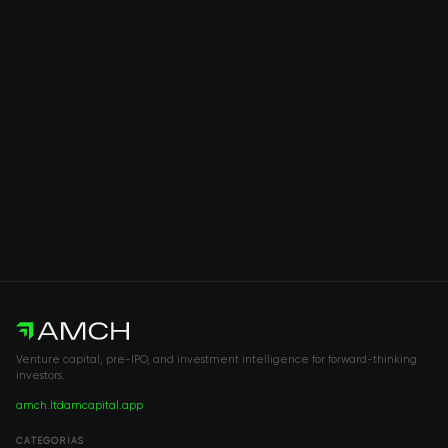
Venture capital, pre-IPO, and investment intelligence for forward-thinking
investors.
amch.ltd
amcapital.app
CATEGORÍAS