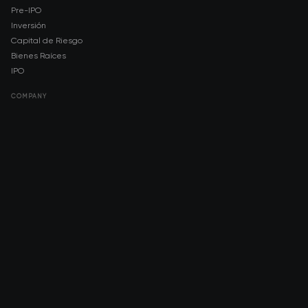
Pre-IPO
Inversión
Capital de Riesgo
Bienes Raíces
IPO
COMPANY
About AMCH
AMCH App
Trustpilot
DOWNLOAD
App Store
Google Play
RISK DISCLOSURE & LEGAL NOTICE
© 2026 2021 — 2026 AMCH Ltd. Todos los derechos reservados.