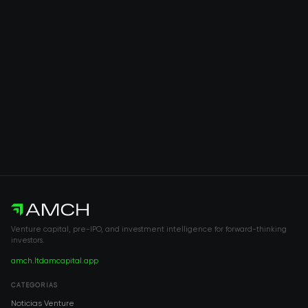
Venture capital, pre-IPO, and investment intelligence for forward-thinking
investors.
amch.ltd
amcapital.app
CATEGORÍAS
Noticias Venture