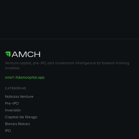
Venture capital, pre-IPO, and investment intelligence for forward-thinking
investors.
amch.ltd
amcapital.app
CATEGORÍAS
Noticias Venture
Pre-IPO
Inversión
Capital de Riesgo
Bienes Raíces
IPO