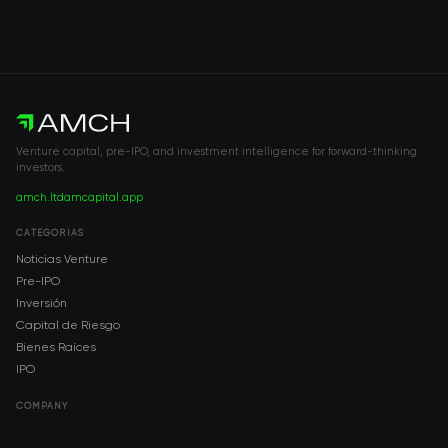
Venture capital, pre-IPO, and investment intelligence for forward-thinking
investors.
amch.ltd
amcapital.app
CATEGORÍAS
Noticias Venture
Pre-IPO
Inversión
Capital de Riesgo
Bienes Raíces
IPO
COMPANY
About AMCH