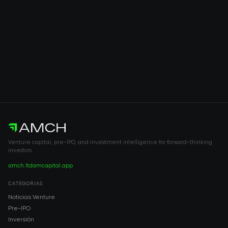
Venture capital, pre-IPO, and investment intelligence for forward-thinking
investors.
amch.ltd
amcapital.app
CATEGORÍAS
Noticias Venture
Pre-IPO
Inversión