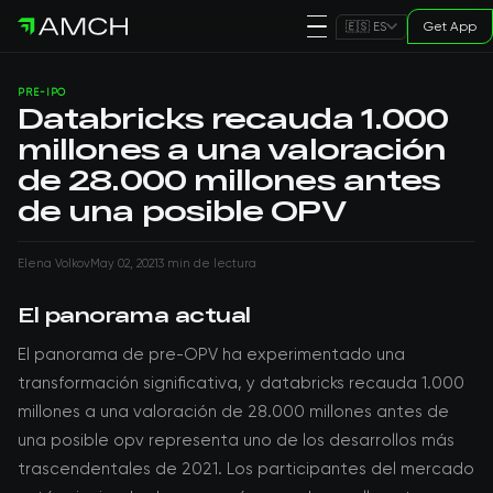
Get App
🇪🇸 ES
PRE-IPO
Databricks recauda 1.000
millones a una valoración
de 28.000 millones antes
de una posible OPV
Elena Volkov
May 02, 2021
3 min de lectura
El panorama actual
El panorama de pre-OPV ha experimentado una
transformación significativa, y databricks recauda 1.000
millones a una valoración de 28.000 millones antes de
una posible opv representa uno de los desarrollos más
trascendentales de 2021. Los participantes del mercado