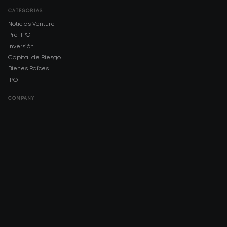
CATEGORÍAS
Noticias Venture
Pre-IPO
Inversión
Capital de Riesgo
Bienes Raíces
IPO
COMPANY
About AMCH
AMCH App
Trustpilot
DOWNLOAD
App Store
Google Play
RISK DISCLOSURE & LEGAL NOTICE