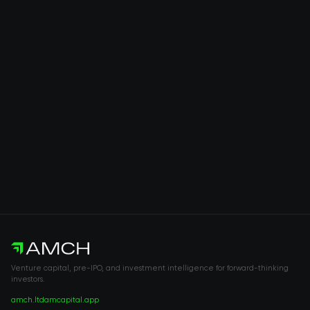
Venture capital, pre-IPO, and investment intelligence for forward-thinking
investors.
amch.ltd
amcapital.app