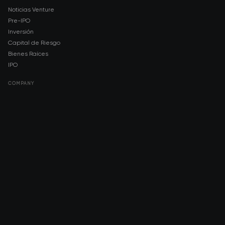
Noticias Venture
Pre-IPO
Inversión
Capital de Riesgo
Bienes Raíces
IPO
COMPANY
About AMCH
AMCH App
Trustpilot
DOWNLOAD
App Store
Google Play
RISK DISCLOSURE & LEGAL NOTICE
© 2026 2021 — 2026 AMCH Ltd. Todos los derechos reservados.