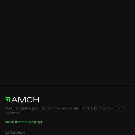
Venture capital, pre-IPO, and investment intelligence for forward-thinking
investors.
amch.ltd
amcapital.app
CATEGORÍAS