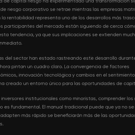
 de capital riesgo ha experimentado una transformación sig
l de riesgo corporativo se retrae mientras las empresas matr
 la rentabilidad representa uno de los desarrollos más tras
os participantes del mercado están siguiendo de cerca cóm
 esta tendencia, ya que sus implicaciones se extienden much
inmediato.
tas del sector han estado rastreando este desarrollo durant
ahora pintan un cuadro claro. La convergencia de factores
micos, innovación tecnológica y cambios en el sentimiento
ha creado un entorno único para las oportunidades de capita
 inversores institucionales como minoristas, comprender los
 es fundamental. El manual tradicional puede que ya no se 
 adapten más rápido se beneficiarán más de las oportunid
s.