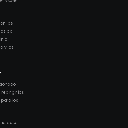
s revela
on los
cas de
inio
o y los
n
icionado
edirigir las
 para los
ario base