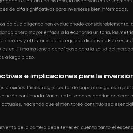
regados cuentan una historia, la dispersión entre segmento
es de alfa significativas para inversores bien informados.
itos de due diligence han evolucionado considerablemente, c
dando ahora mayor énfasis a la economía unitaria, las métri
e clientes y el historial de los equipos directivos. Este escrut
s en última instancia beneficioso para la salud del mercad
s a largo plazo.
tivas e implicaciones para la inversió
os próximos trimestres, el sector de capital riesgo está pos
olución continuada. Varios catalizadores podrían acelerar o r
 actuales, haciendo que el monitoreo continuo sea esencial
namiento de la cartera debe tener en cuenta tanto el escen