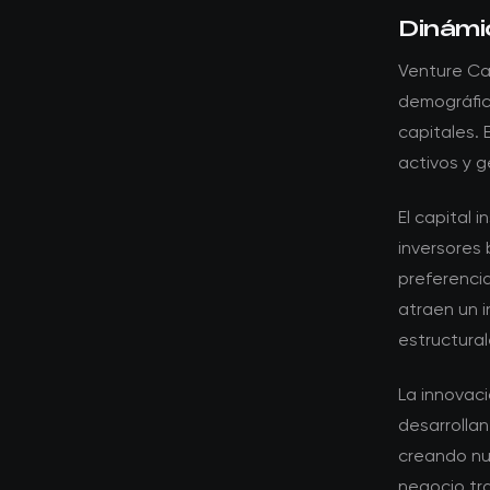
Dinámi
Venture Ca
demográfic
capitales.
activos y g
El capital 
inversores 
preferenci
atraen un 
estructural
La innovac
desarrollan
creando nu
negocio tra