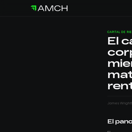
CAPITAL DE RI
El c
cor
mie
mat
ren
James Wright
El pan