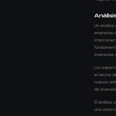
Análisi
Un análisis
empresas ma
interconec
fundamento
inversores
Los expert
el sector d
nuevos ref
de inversió
El análisis
una visión 