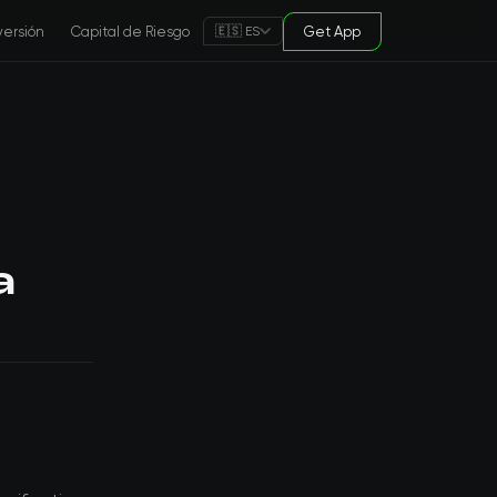
versión
Capital de Riesgo
Get App
🇪🇸 ES
a