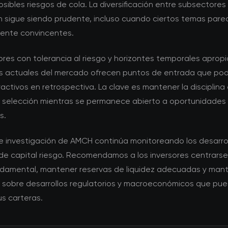
sibles riesgos de cola. La diversificación entre subsectores
ón sigue siendo prudente, incluso cuando ciertos temas pare
mente convincentes.
ores con tolerancia al riesgo y horizontes temporales apropi
s actuales del mercado ofrecen puntos de entrada que pod
activos en retrospectiva. La clave es mantener la disciplina 
de selección mientras se permanece abierto a oportunidades
s.
de investigación de AMCH continúa monitoreando los desarrol
e capital riesgo. Recomendamos a los inversores centrarse
ndamental, mantener reservas de liquidez adecuadas y man
 sobre desarrollos regulatorios y macroeconómicos que pu
s carteras.