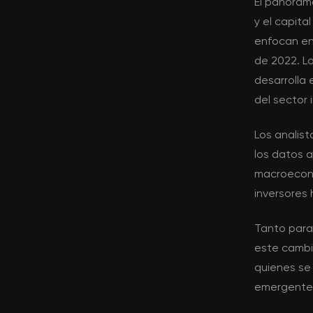
El panorama
y el capita
enfocan en
de 2022. L
desarrolla
del sector 
Los analis
los datos 
macroeconó
inversores 
Tanto para
este cambio
quienes se
emergente