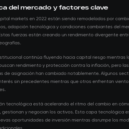
ca del mercado y factores clave
pital markets en 2022 están siendo remodelados por cambi
os, adopción tecnológica y condiciones cambiantes del m
 Estas fuerzas están creando un rendimiento divergente entr
eografías.
institucional continúa fluyendo hacia capital riesgo mientras l
buscan rendimiento y protección contra la inflación, pero las
as de asignación han cambiado notablemente. Algunos sect
interés sin precedentes mientras que otros enfrentan viento
es.
ión tecnológica está acelerando el ritmo del cambio en cóm
, gestionan y negocian los activos. Esta capa tecnológica e
evas oportunidades de inversión mientras disrumpe los mod
dicionales.