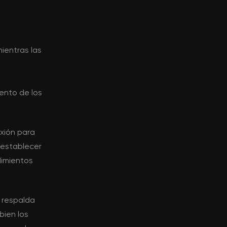
mientras las
s
ento de los
xión para
 establecer
dimientos
o respalda
bien los