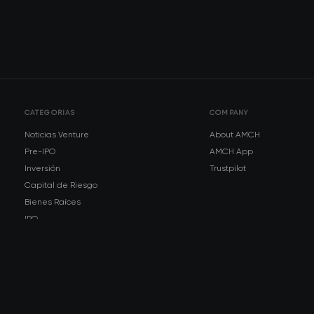
CATEGORÍAS
COMPANY
Noticias Venture
About AMCH
Pre-IPO
AMCH App
Inversión
Trustpilot
Capital de Riesgo
Bienes Raíces
IPO