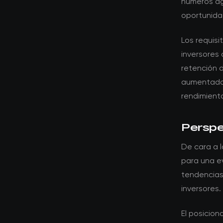
números ag
oportunidad
Los requis
inversores 
retención d
aumentado e
rendimiento
Perspec
De cara a l
para una ev
tendencias
inversores.
El posicio