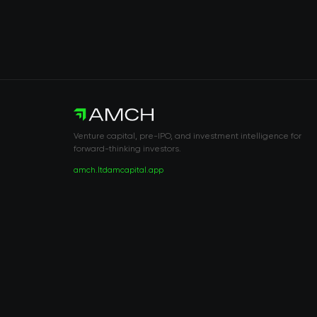
Venture capital, pre-IPO, and investment intelligence for
forward-thinking investors.
amch.ltd
amcapital.app
RISK DISCLOSURE & LEGAL NOTICE