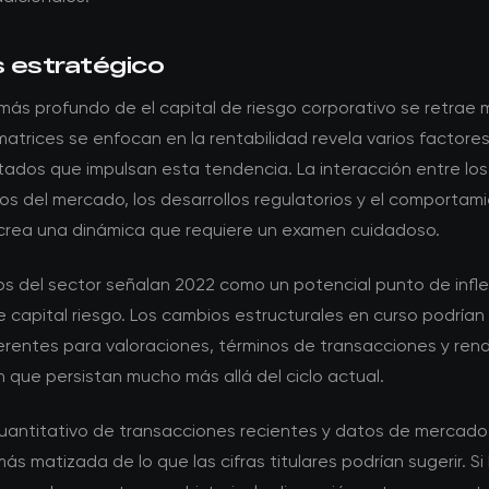
s estratégico
 más profundo de el capital de riesgo corporativo se retrae 
trices se enfocan en la rentabilidad revela varios factore
tados que impulsan esta tendencia. La interacción entre los
s del mercado, los desarrollos regulatorios y el comportami
 crea una dinámica que requiere un examen cuidadoso.
os del sector señalan 2022 como un potencial punto de infle
e capital riesgo. Los cambios estructurales en curso podrían
erentes para valoraciones, términos de transacciones y ren
n que persistan mucho más allá del ciclo actual.
 cuantitativo de transacciones recientes y datos de mercad
más matizada de lo que las cifras titulares podrían sugerir. Si 