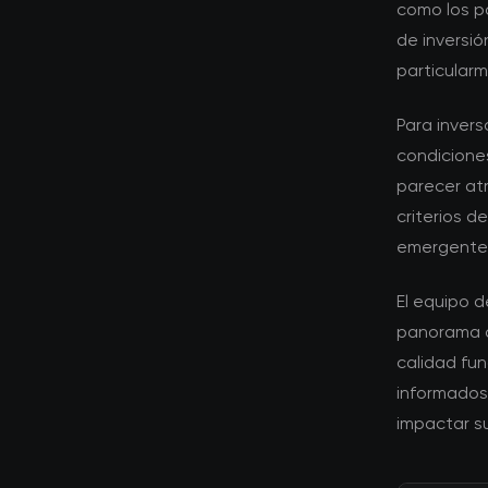
como los po
de inversi
particular
Para invers
condicione
parecer atr
criterios 
emergente
El equipo 
panorama d
calidad fu
informados
impactar su