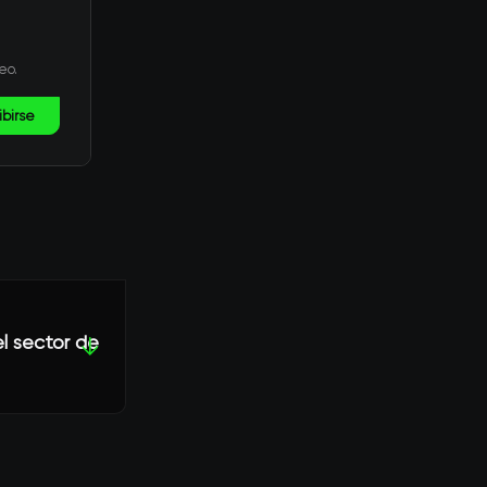
eo.
ibirse
l sector de
↓