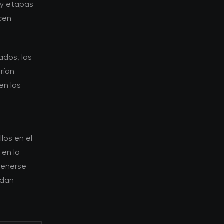
 y etapas
cen
ados, las
rían
en los
los en el
 en la
tenerse
edan