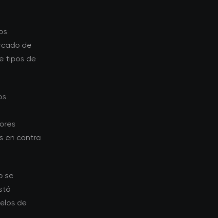
os
ercado de
e tipos de
os
ores
s en contra
o se
stá
elos de