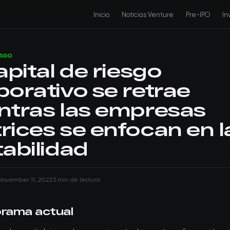
Inicio
Noticias Venture
Pre-IPO
In
ESGO
apital de riesgo
porativo se retrae
ntras las empresas
rices se enfocan en l
tabilidad
November 11, 2022
3 min de lectura
orama actual