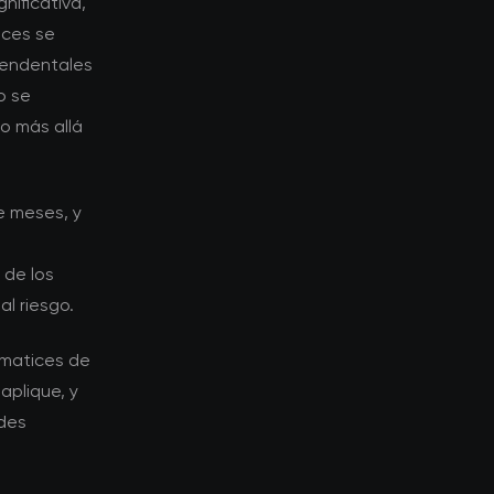
nificativa,
ices se
cendentales
o se
o más allá
e meses, y
 de los
l riesgo.
 matices de
aplique, y
ades