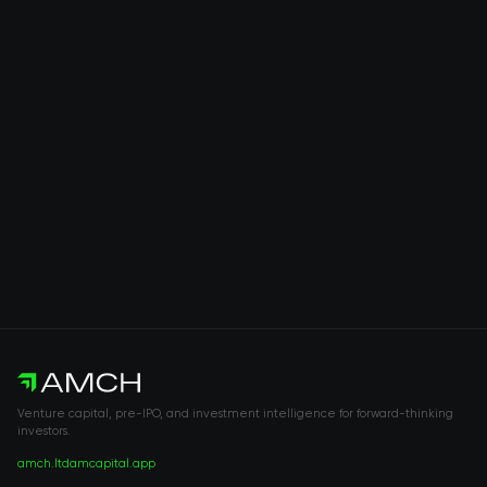
Venture capital, pre-IPO, and investment intelligence for forward-thinking
investors.
amch.ltd
amcapital.app