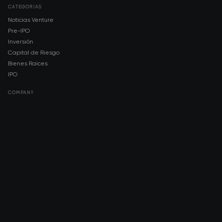
CATEGORÍAS
Noticias Venture
Pre-IPO
Inversión
Capital de Riesgo
Bienes Raíces
IPO
COMPANY
About AMCH
AMCH App
Trustpilot
DOWNLOAD
App Store
Google Play
RISK DISCLOSURE & LEGAL NOTICE