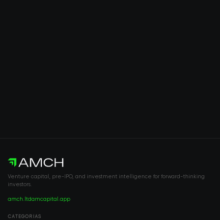
Venture capital, pre-IPO, and investment intelligence for forward-thinking
investors.
amch.ltd
amcapital.app
CATEGORÍAS