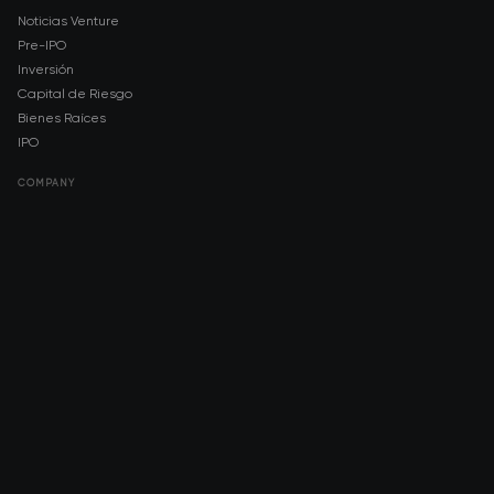
Noticias Venture
Pre-IPO
Inversión
Capital de Riesgo
Bienes Raíces
IPO
COMPANY
About AMCH
AMCH App
Trustpilot
DOWNLOAD
App Store
Google Play
RISK DISCLOSURE & LEGAL NOTICE
© 2026 2021 — 2026 AMCH Ltd. Todos los derechos reservados.