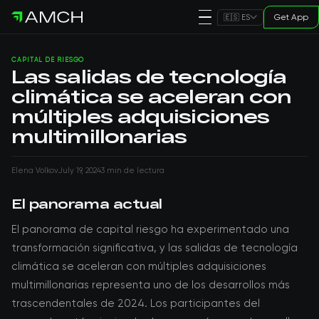
Get App
🇪🇸 ES
CAPITAL DE RIESGO
Las salidas de tecnología
climática se aceleran con
múltiples adquisiciones
multimillonarias
Elena Volkov
July 19, 2024
3 min de lectura
El panorama actual
El panorama de capital riesgo ha experimentado una
transformación significativa, y las salidas de tecnología
climática se aceleran con múltiples adquisiciones
multimillonarias representa uno de los desarrollos más
trascendentales de 2024. Los participantes del