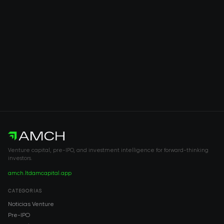
Venture capital, pre-IPO, and investment intelligence for forward-thinking
investors.
amch.ltd
amcapital.app
CATEGORÍAS
Noticias Venture
Pre-IPO