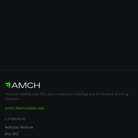
Venture capital, pre-IPO, and investment intelligence for forward-thinking
investors.
amch.ltd
amcapital.app
CATEGORÍAS
Noticias Venture
Pre-IPO