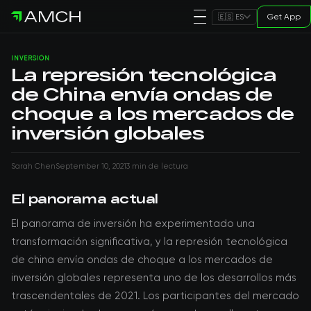
Get App
🇪🇸 ES
INVERSIÓN
La represión tecnológica
de China envía ondas de
choque a los mercados de
inversión globales
Sarah Chen
September 10, 2021
3 min de lectura
El panorama actual
El panorama de inversión ha experimentado una
transformación significativa, y la represión tecnológica
de china envía ondas de choque a los mercados de
inversión globales representa uno de los desarrollos más
trascendentales de 2021. Los participantes del mercado