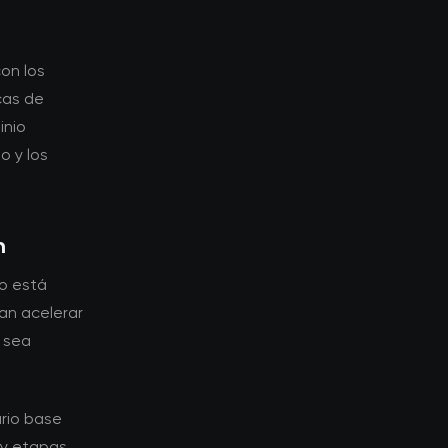
on los
cas de
inio
o y los
n
go está
an acelerar
o sea
ario base
 y etapas