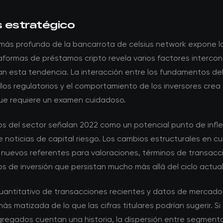
s estratégico
 más profundo de la bancarrota de celsius network expone l
taformas de préstamos cripto revela varios factores interc
an esta tendencia. La interacción entre los fundamentos de
llos regulatorios y el comportamiento de los inversores crea
ue requiere un examen cuidadoso.
os del sector señalan 2022 como un potencial punto de infle
e noticias de capital riesgo. Los cambios estructurales en c
 nuevos referentes para valoraciones, términos de transacc
s de inversión que persistan mucho más allá del ciclo actual
 cuantitativo de transacciones recientes y datos de mercad
más matizada de lo que las cifras titulares podrían sugerir. Si 
regados cuentan una historia, la dispersión entre segmento