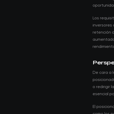
oportunidad
Los requis
inversores 
retención d
aumentado e
rendimiento
Perspec
De cara a l
posicionad
o redirigir
esencial pa
El posicio
como los po