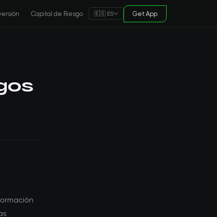
versión
Capital de Riesgo
Get App
🇪🇸 ES
gos
formación
as