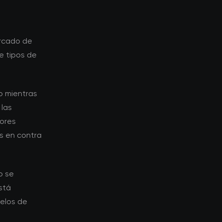
ercado de
e tipos de
go mientras
 las
ores
s en contra
o se
stá
elos de