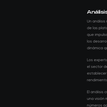
Análisi
Un análisis
de las pla
que impuls
los desarro
dinámica q
Los expert
el sector d
establecer
rendimiento
El análisis
una visión 
números ag