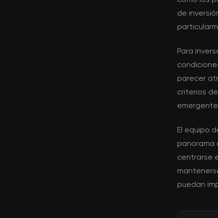
de inversi
particular
Para invers
condicione
parecer atr
criterios 
emergente
El equipo 
panorama d
centrarse 
mantenerse
puedan imp