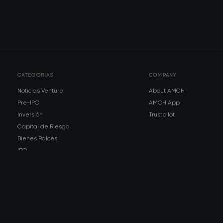
CATEGORÍAS
COMPANY
Noticias Venture
About AMCH
Pre-IPO
AMCH App
Inversión
Trustpilot
Capital de Riesgo
Bienes Raíces
IPO