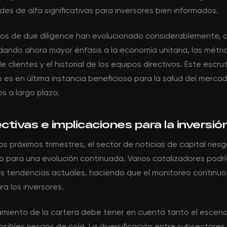
es de alfa significativas para inversores bien informados.
itos de due diligence han evolucionado considerablemente, c
dando ahora mayor énfasis a la economía unitaria, las métri
e clientes y el historial de los equipos directivos. Este escrut
s en última instancia beneficioso para la salud del mercad
s a largo plazo.
tivas e implicaciones para la inversió
os próximos trimestres, el sector de noticias de capital ries
o para una evolución continuada. Varios catalizadores podrí
 las tendencias actuales, haciendo que el monitoreo continu
ra los inversores.
namiento de la cartera debe tener en cuenta tanto el escen
sibles riesgos de cola. La diversificación entre subsectores