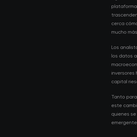
plataforma
trascenden
cerca cómo
mucho más 
Los analis
los datos 
macroeconó
inversores
capital ries
Tanto para
este cambio
quienes se
emergente