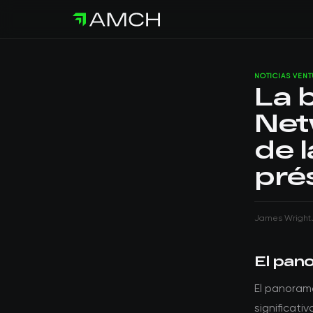
NOTICIAS VEN
La 
Net
de 
pré
James Wright
El pan
El panoram
significati