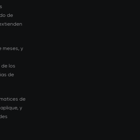
s
ndo de
 extienden
e meses, y
 de los
ias de
 matices de
aplique, y
ades