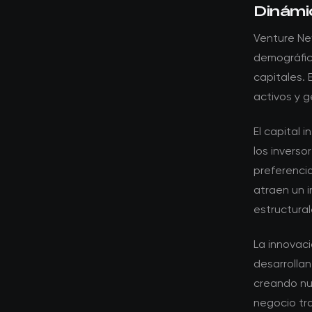
Dinámi
Venture Ne
demográfic
capitales.
activos y g
El capital 
los inverso
preferenci
atraen un 
estructural
La innovac
desarrollan
creando nu
negocio tra