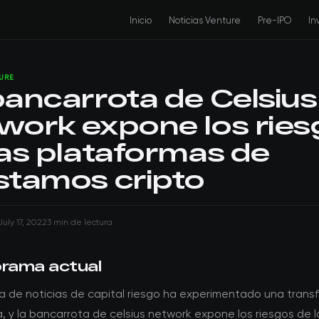
Inicio
Noticias Venture
Pre-IPO
In
TURE
bancarrota de Celsius
work expone los ries
las plataformas de
stamos cripto
July 17, 2022
3 min de lectura
orama actual
a de noticias de capital riesgo ha experimentado una trans
va, y la bancarrota de celsius network expone los riesgos de l