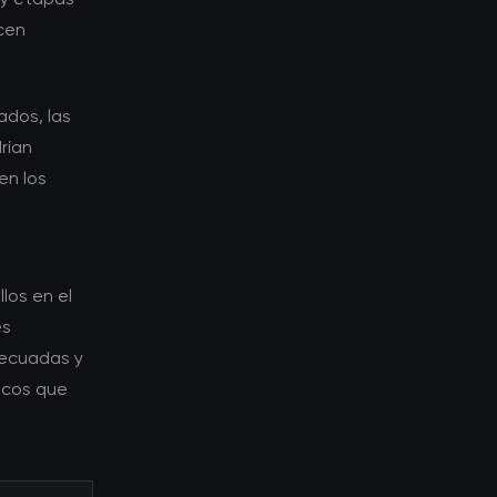
cen
ados, las
rían
en los
los en el
es
decuadas y
icos que