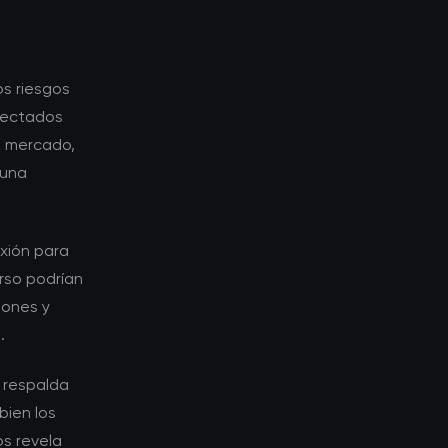
os riesgos
onectados
l mercado,
 una
xión para
urso podrían
iones y
.
o respalda
bien los
s revela