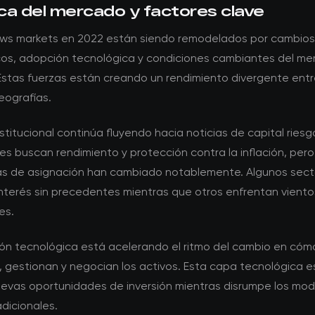
ca del mercado y factores clave
ws markets en 2022 están siendo remodelados por cambios
os, adopción tecnológica y condiciones cambiantes del m
 Estas fuerzas están creando un rendimiento divergente entr
eografías.
institucional continúa fluyendo hacia noticias de capital ries
res buscan rendimiento y protección contra la inflación, pero
as de asignación han cambiado notablemente. Algunos sect
interés sin precedentes mientras que otros enfrentan viento
es.
ión tecnológica está acelerando el ritmo del cambio en cóm
, gestionan y negocian los activos. Esta capa tecnológica e
evas oportunidades de inversión mientras disrumpe los mod
dicionales.