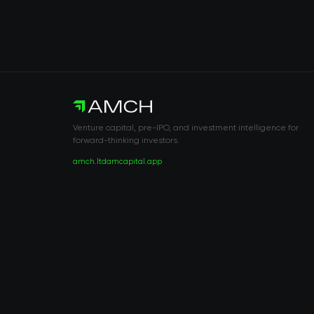
Venture capital, pre-IPO, and investment intelligence for
forward-thinking investors.
amch.ltd
amcapital.app
RISK DISCLOSURE & LEGAL NOTICE
© 2026 2021 — 2026 AMCH Ltd. Todos los derechos reservados.