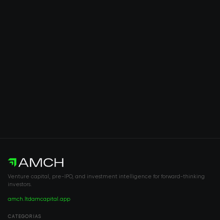
Venture capital, pre-IPO, and investment intelligence for forward-thinking
investors.
amch.ltd
amcapital.app
CATEGORÍAS