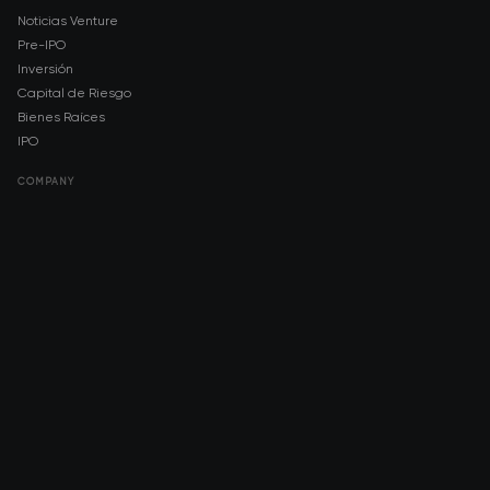
Noticias Venture
Pre-IPO
Inversión
Capital de Riesgo
Bienes Raíces
IPO
COMPANY
About AMCH
AMCH App
Trustpilot
DOWNLOAD
App Store
Google Play
RISK DISCLOSURE & LEGAL NOTICE
© 2026 2021 — 2026 AMCH Ltd. Todos los derechos reservados.