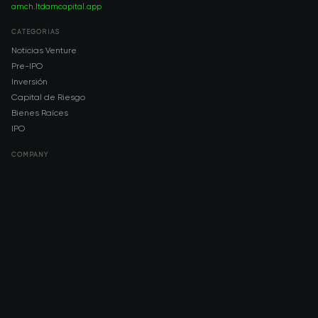
amch.ltd
amcapital.app
CATEGORÍAS
Noticias Venture
Pre-IPO
Inversión
Capital de Riesgo
Bienes Raíces
IPO
COMPANY
About AMCH
AMCH App
Trustpilot
DOWNLOAD
App Store
Google Play
RISK DISCLOSURE & LEGAL NOTICE