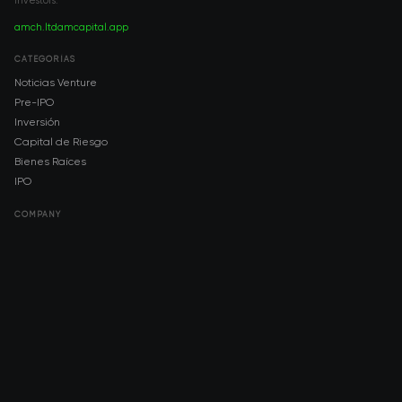
investors.
amch.ltd
amcapital.app
CATEGORÍAS
Noticias Venture
Pre-IPO
Inversión
Capital de Riesgo
Bienes Raíces
IPO
COMPANY
About AMCH
AMCH App
Trustpilot
DOWNLOAD
App Store
Google Play