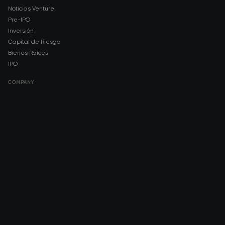
Noticias Venture
Pre-IPO
Inversión
Capital de Riesgo
Bienes Raíces
IPO
COMPANY
About AMCH
AMCH App
Trustpilot
DOWNLOAD
App Store
Google Play
RISK DISCLOSURE & LEGAL NOTICE
© 2026 2021 — 2026 AMCH Ltd. Todos los derechos reservados.