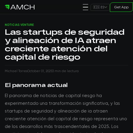
Get App
🇪🇸 ES
NOTICIAS VENTURE
Las startups de seguridad
y alineación de IA atraen
creciente atención del
capital de riesgo
Michael Torres
October 01, 2025
3 min de lectura
El panorama actual
El panorama de noticias de capital riesgo ha
experimentado una transformación significativa, y las
startups de seguridad y alineación de ia atraen
creciente atención del capital de riesgo representa uno
de los desarrollos más trascendentales de 2025. Los