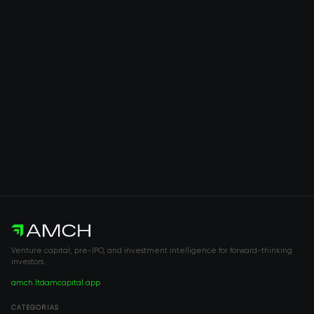
Venture capital, pre-IPO, and investment intelligence for forward-thinking
investors.
amch.ltd
amcapital.app
CATEGORÍAS