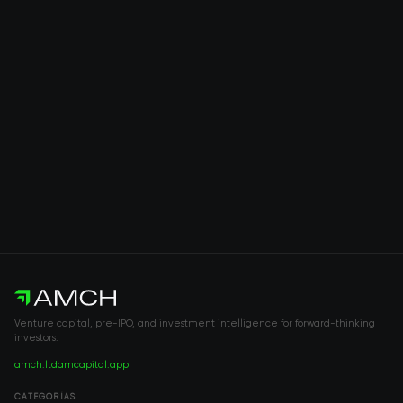
Venture capital, pre-IPO, and investment intelligence for forward-thinking
investors.
amch.ltd
amcapital.app
CATEGORÍAS