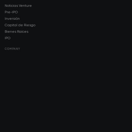
Noticias Venture
Pre-IPO
Inversión
Capital de Riesgo
Bienes Raíces
IPO
COMPANY
About AMCH
AMCH App
Trustpilot
DOWNLOAD
App Store
Google Play
RISK DISCLOSURE & LEGAL NOTICE
© 2026 2021 — 2026 AMCH Ltd. Todos los derechos reservados.