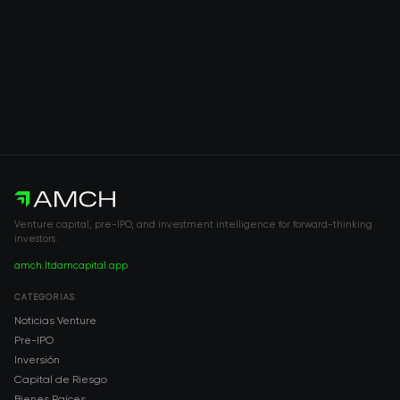
Venture capital, pre-IPO, and investment intelligence for forward-thinking
investors.
amch.ltd
amcapital.app
CATEGORÍAS
Noticias Venture
Pre-IPO
Inversión
Capital de Riesgo
Bienes Raíces