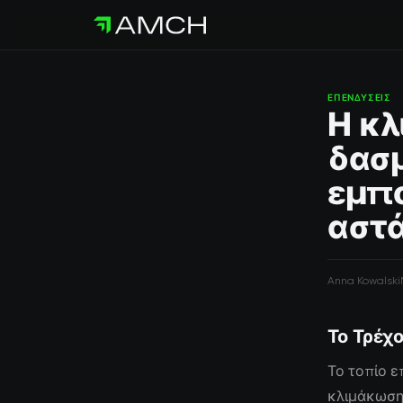
ΕΠΕΝΔΎΣΕΙΣ
Η κ
δασμ
εμπο
αστά
Anna Kowalski
Το Τρέχο
Το τοπίο ε
κλιμάκωση