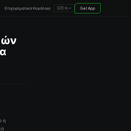
Επιχειρηματικά Κεφάλαια
Get App
🇬🇷 EL
κών
α
ο η
κή