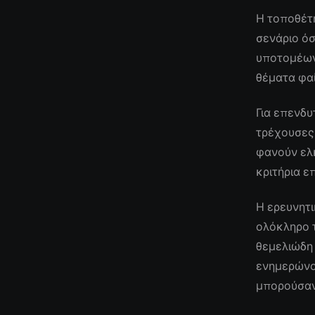
Η τοποθέτ
σενάριο όσ
υποτομέων
θέματα φαί
Για επενδυ
τρέχουσες
φανούν ελκ
κριτήρια ε
Η ερευνητι
ολόκληρο 
θεμελιώδη 
ενημερώνον
μπορούσαν