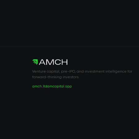
Venture capital, pre-IPO, and investment intelligence for
forward-thinking investors.
amch.ltd
amcapital.app
RISK DISCLOSURE & LEGAL NOTICE