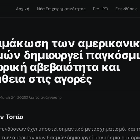
Αρχική
Νέα Επιχειρηματικότητας
Pre-IPO
Επενδύσεις
λιμάκωση των αμερικανι
ών δημιουργεί παγκόσμι
ρική αβεβαιότητα και
θεια στις αγορές
March 24, 2025
3 λεπτά ανάγνωσης
ν Τοπίο
πενδύσεων έχει υποστεί σημαντικό μετασχηματισμό, και τ
 των αμερικανικών δασμών δημιουργεί παγκόσμια εμπορι