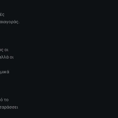
ές
αιαγοράς.
ς οι
αλλά οι
ομικά
ο
τό το
αταράσσει