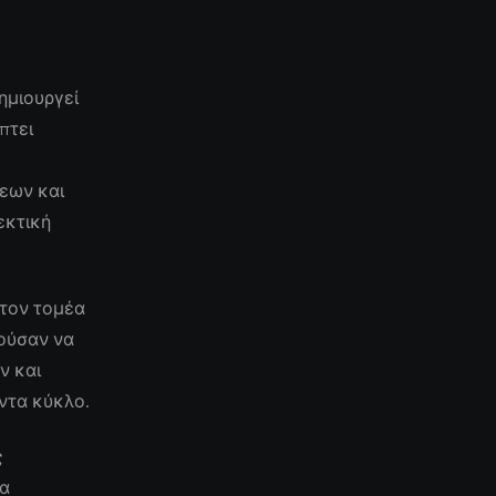
ημιουργεί
πτει
εων και
εκτική
 τον τομέα
ρούσαν να
ν και
ντα κύκλο.
ς
να