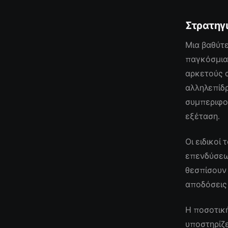
Στρατηγ
Μια βαθύτ
παγκόσμια 
αρκετούς 
αλληλεπίδ
συμπεριφορ
εξέταση.
Οι ειδικοί
επενδύσεων
θεσπίσουν
αποδόσεις
Η ποσοτικ
υποστηρίζε