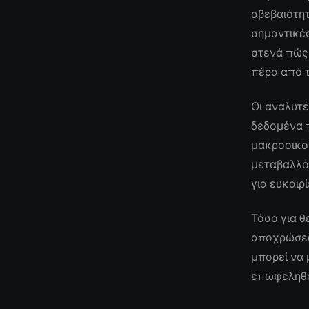
αβεβαιότητ
σημαντικές
στενά πώς 
πέρα από 
Οι αναλυτέ
δεδομένα 
μακροοικο
μεταβαλλό
για ευκαιρ
Τόσο για θ
αποχρώσεων
μπορεί να 
επωφεληθο