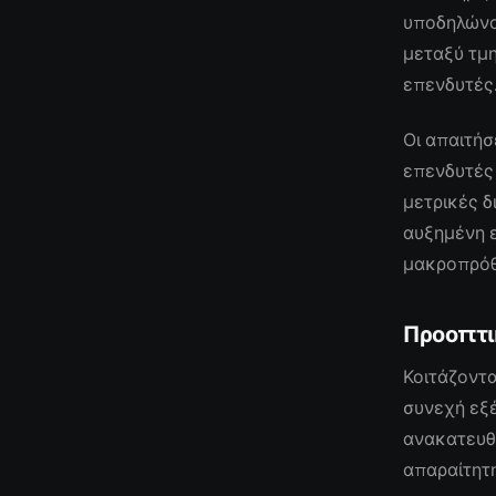
υποδηλώνου
μεταξύ τμ
επενδυτές
Οι απαιτήσ
επενδυτές 
μετρικές δ
αυξημένη ε
μακροπρόθ
Προοπτι
Κοιτάζοντα
συνεχή εξέ
ανακατευθ
απαραίτητη