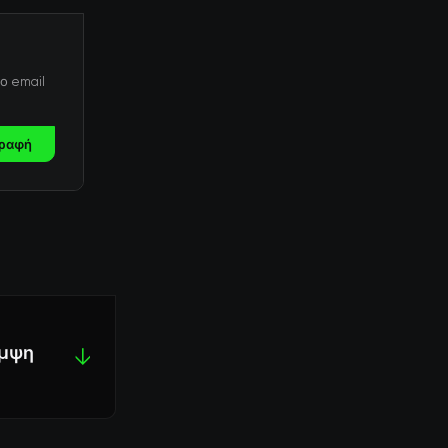
ο email
ραφή
αμψη
↓