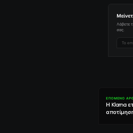
Μείνετ
Λάβετε τ
σας.
ΕΠΌΜΕΝΟ ΆΡ
Η Klarna 
αποτίμησ