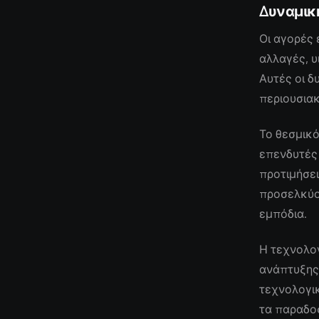
Δυναμικ
Οι αγορές
αλλαγές, 
Αυτές οι 
περιουσιακ
Το θεσμικό
επενδυτές
προτιμήσει
προσελκύο
εμπόδια.
Η τεχνολογ
ανάπτυξης,
τεχνολογικ
τα παραδοσ