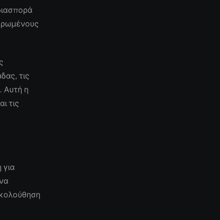
 διασπορά
μερωμένους
ς
δας, τις
. Αυτή η
ι τις
 για
 να
ακολούθηση