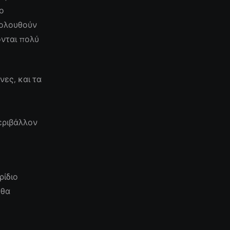
ο
κολουθούν
ονται πολύ
ες, και τα
εριβάλλον
ρίδιο
 θα