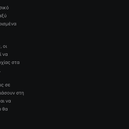
σικό
αξύ
ρισμένα
 οι
ί να
ρχίας στα
.
ις σε
ιάσουν στη
αι να
υ θα