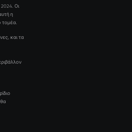
 2024. Οι
αυτή η
ο τομέα.
ες, και τα
εριβάλλον
ρίδιο
 θα