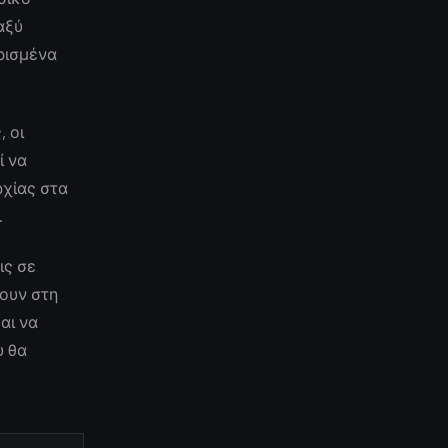
αξύ
ρισμένα
 οι
ί να
ρχίας στα
.
ις σε
ουν στη
αι να
υ θα