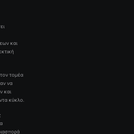
ει
εων και
εκτική
 τον τομέα
σαν να
ν και
ντα κύκλο.
ς
να
 διασπορά