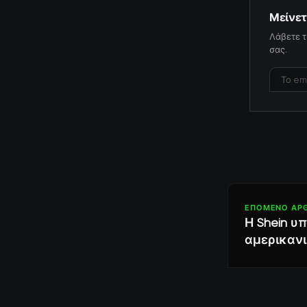
Μείνετ
Λάβετε τ
σας.
ΕΠΌΜΕΝΟ ΆΡ
Η Shein υ
αμερικανι