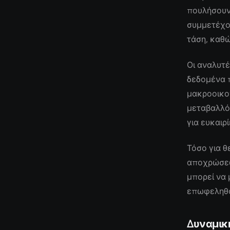
πουλήσουν 
συμμετέχο
τάση, καθώ
Οι αναλυτέ
δεδομένα 
μακροοικο
μεταβαλλό
για ευκαιρ
Τόσο για θ
αποχρώσεων
μπορεί να 
επωφεληθο
Δυναμικ