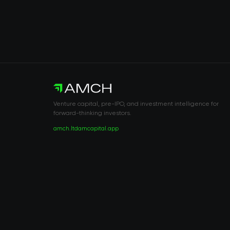
Venture capital, pre-IPO, and investment intelligence for
forward-thinking investors.
amch.ltd
amcapital.app
RISK DISCLOSURE & LEGAL NOTICE