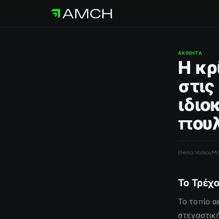
ΑΚΊΝΗΤΑ
Η κρ
στις
ιδιο
που
Elena Volkov
Ma
Το Τρέχο
Το τοπίο α
στεγαστική