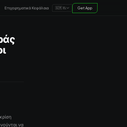
Επιχειρηματικά Κεφάλαια
Get App
🇬🇷 EL
ράς
οι
κρίση
ρνούνται να