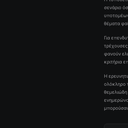
σενάριο όσ
υποτομέων
θέματα φαί
Για επενδυ
τρέχουσες
φανούν ελκ
κριτήρια ε
Η ερευνητι
ολόκληρο τ
θεμελιώδη 
ενημερώνον
μπορούσαν