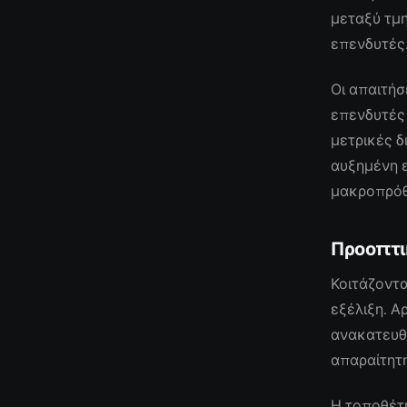
μεταξύ τμ
επενδυτές
Οι απαιτήσ
επενδυτές 
μετρικές δ
αυξημένη ε
μακροπρόθ
Προοπτι
Κοιτάζοντα
εξέλιξη. Α
ανακατευθ
απαραίτητη
Η τοποθέτ