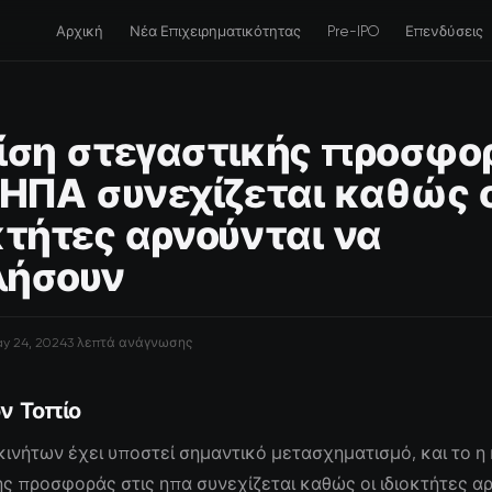
Αρχική
Νέα Επιχειρηματικότητας
Pre-IPO
Επενδύσεις
ίση στεγαστικής προσφο
 ΗΠΑ συνεχίζεται καθώς 
κτήτες αρνούνται να
λήσουν
y 24, 2024
3 λεπτά ανάγνωσης
ν Τοπίο
κινήτων έχει υποστεί σημαντικό μετασχηματισμό, και το η 
ς προσφοράς στις ηπα συνεχίζεται καθώς οι ιδιοκτήτες α