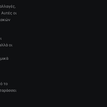
αλλαγές,
 Αυτές οι
σιακών
ι
αλλά οι
ομικά
ο
τό το
αταράσσει