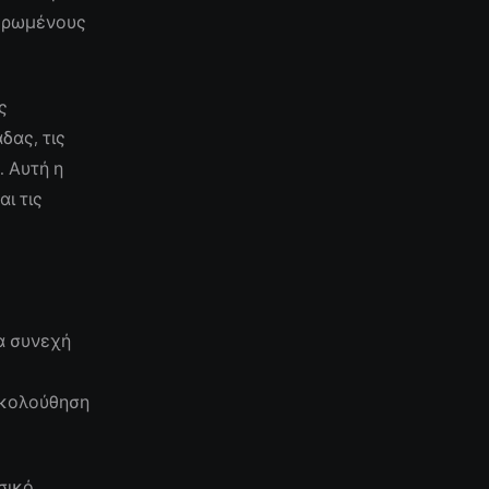
μερωμένους
ς
δας, τις
. Αυτή η
ι τις
ια συνεχή
ακολούθηση
σικό