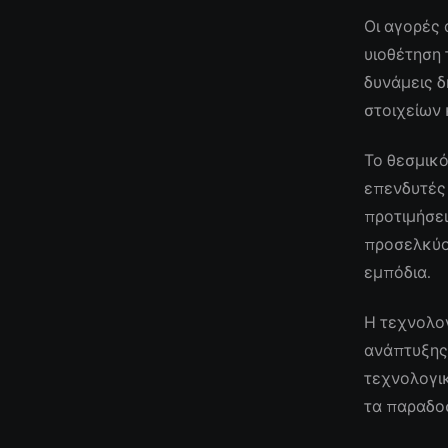
Οι αγορές
υιοθέτηση 
δυνάμεις 
στοιχείων 
Το θεσμικό
επενδυτές
προτιμήσει
προσελκύο
εμπόδια.
Η τεχνολογ
ανάπτυξης,
τεχνολογικ
τα παραδοσ