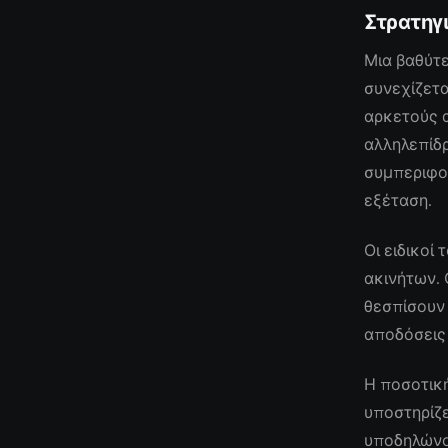
Στρατηγ
Μια βαθύτε
συνεχίζετα
αρκετούς 
αλληλεπίδ
συμπεριφορ
εξέταση.
Οι ειδικοί
ακινήτων. 
θεσπίσουν
αποδόσεις
Η ποσοτικ
υποστηρίζε
υποδηλώνου