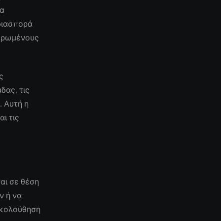
να
 διασπορά
μερωμένους
ς
δας, τις
. Αυτή η
ι τις
αι σε θέση
ν ή να
ακολούθηση