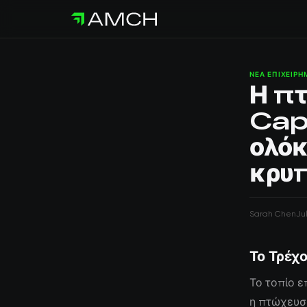
ΝΈΑ ΕΠΙΧΕΙΡ
Η π
Capi
ολόκ
κρυ
Sarah Chen
Ju
Το Τρέχο
Το τοπίο ε
η πτώχευση