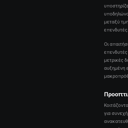
υποστηρίζε
υποδηλώνου
μεταξύ τμ
επενδυτές
Οι απαιτήσ
επενδυτές 
μετρικές δ
αυξημένη ε
μακροπρόθ
Προοπτι
Κοιτάζοντα
για συνεχή
ανακατευθ