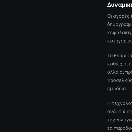
Δυναμικ
Οι αγορές
δημογραφι
κεφαλαιαγ
κατηγορίες
Το θεσμικό
καθώς οι 
αλλά οι πρ
προσελκύο
εμπόδια.
Η τεχνολογ
ανάπτυξης,
τεχνολογικ
τα παραδοσ