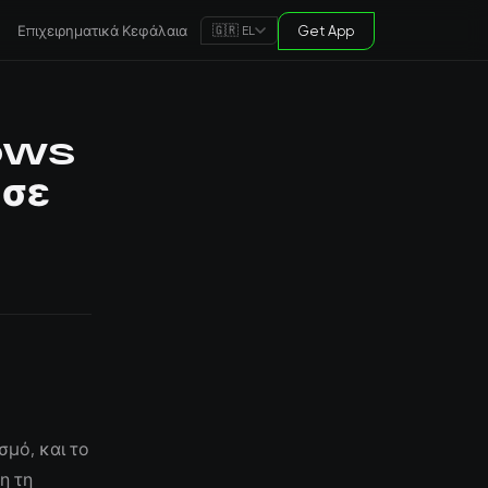
Επιχειρηματικά Κεφάλαια
Get App
🇬🇷 EL
rows
 σε
σμό, και το
η τη