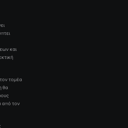
ει
ύπτει
εων και
εκτική
 τον τομέα
η θα
ρους
α από τον
ς