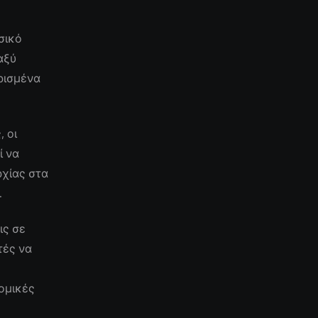
σικό
αξύ
ρισμένα
 οι
ί να
ρχίας στα
.
ις σε
τές να
ομικές