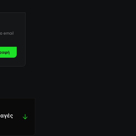
ο email
ραφή
λαγές
↓