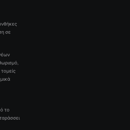
υνθήκες
ση σε
 νέων
θωρισμό,
 τομείς
ομικά
ο
τό το
αταράσσει