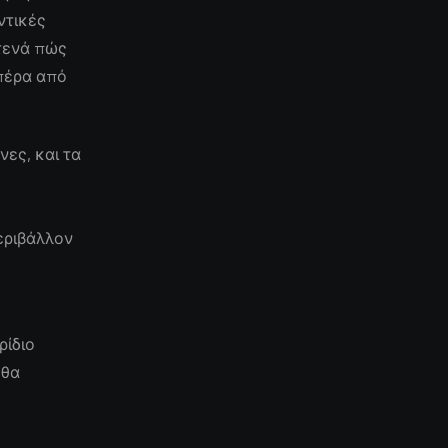
ντικές
τενά πώς
 πέρα από
ες, και τα
εριβάλλον
ρίδιο
 θα