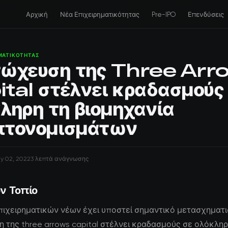
Αρχική
Νέα Επιχειρηματικότητας
Pre-IPO
Επενδύσεις
ΗΜΑΤΙΚΌΤΗΤΑΣ
τώχευση της Three Ar
tal στέλνει κραδασμούς
ληρη τη βιομηχανία
πτονομισμάτων
ly 02, 2022
3 λεπτά ανάγνωσης
ν Τοπίο
πιχειρηματικών νέων έχει υποστεί σημαντικό μετασχηματι
 της three arrows capital στέλνει κραδασμούς σε ολόκληρ