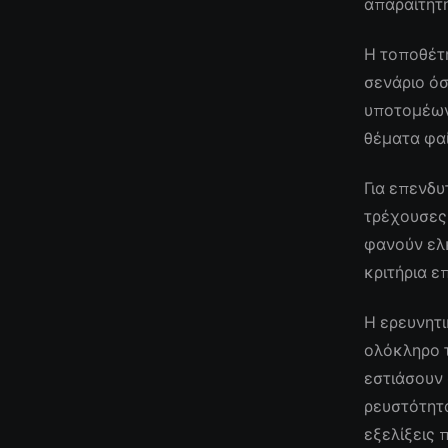
απαραίτητη
Η τοποθέτ
σενάριο όσ
υποτομέων
θέματα φαί
Για επενδυ
τρέχουσες
φανούν ελκ
κριτήρια ε
Η ερευνητι
ολόκληρο τ
εστιάσουν
ρευστότητα
εξελίξεις