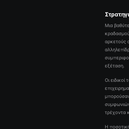
Στρατηγ
Μια βαθύτε
κραδασμού
αρκετούς 
αλληλεπίδ
συμπεριφορ
εξέταση.
Οι ειδικοί
επιχειρημα
μπορούσαν
συμφωνιών
τρέχοντα 
Η ποσοτικ