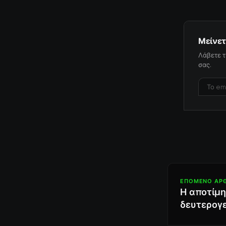
Μείνετ
Λάβετε τ
σας.
ΕΠΌΜΕΝΟ ΆΡ
Η αποτίμη
δευτερογ