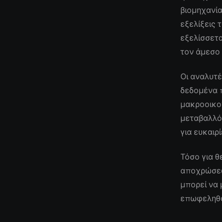
βιομηχανία
εξελίξεις
εξελίσσετα
τον άμεσο
Οι αναλυτέ
δεδομένα 
μακροοικο
μεταβαλλό
για ευκαιρ
Τόσο για θ
αποχρώσεων
μπορεί να 
επωφεληθο