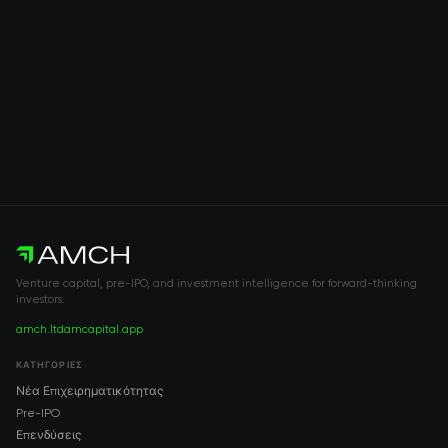
Venture capital, pre-IPO, and investment intelligence for forward-thinking
investors.
amch.ltd
amcapital.app
ΚΑΤΗΓΟΡΊΕΣ
Νέα Επιχειρηματικότητας
Pre-IPO
Επενδύσεις