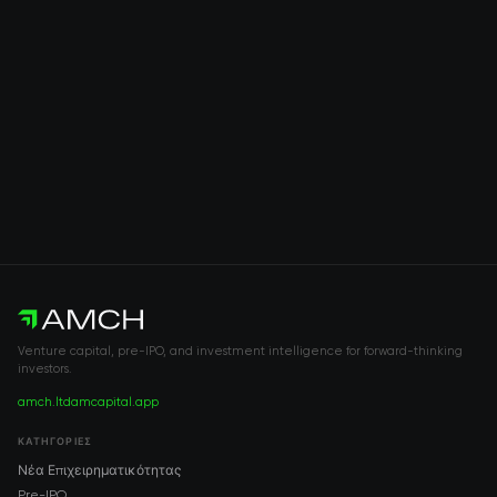
Venture capital, pre-IPO, and investment intelligence for forward-thinking
investors.
amch.ltd
amcapital.app
ΚΑΤΗΓΟΡΊΕΣ
Νέα Επιχειρηματικότητας
Pre-IPO