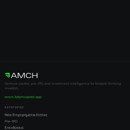
Venture capital, pre-IPO, and investment intelligence for forward-thinking
investors.
amch.ltd
amcapital.app
ΚΑΤΗΓΟΡΊΕΣ
Νέα Επιχειρηματικότητας
Pre-IPO
Επενδύσεις