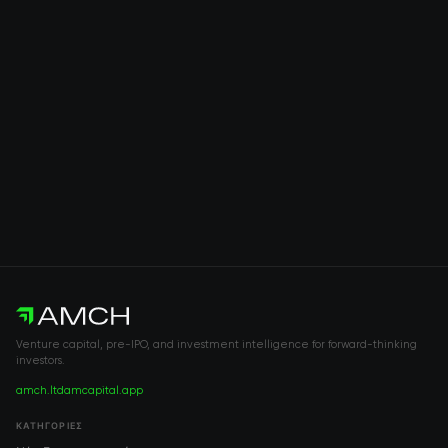
Venture capital, pre-IPO, and investment intelligence for forward-thinking
investors.
amch.ltd
amcapital.app
ΚΑΤΗΓΟΡΊΕΣ