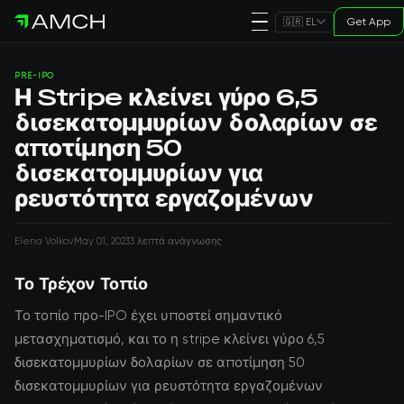
Get App
🇬🇷 EL
PRE-IPO
Η Stripe κλείνει γύρο 6,5
δισεκατομμυρίων δολαρίων σε
αποτίμηση 50
δισεκατομμυρίων για
ρευστότητα εργαζομένων
Elena Volkov
May 01, 2023
3 λεπτά ανάγνωσης
Το Τρέχον Τοπίο
Το τοπίο προ-IPO έχει υποστεί σημαντικό
μετασχηματισμό, και το η stripe κλείνει γύρο 6,5
δισεκατομμυρίων δολαρίων σε αποτίμηση 50
δισεκατομμυρίων για ρευστότητα εργαζομένων