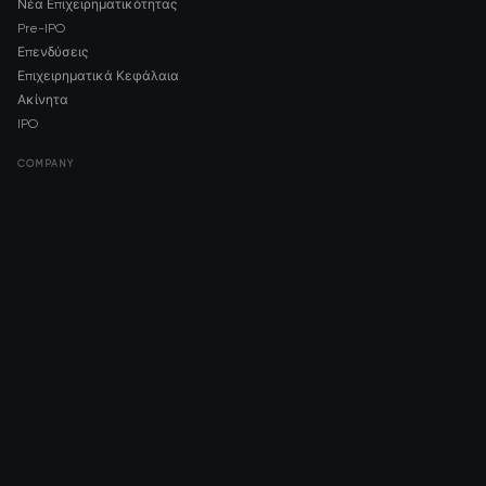
Νέα Επιχειρηματικότητας
Pre-IPO
Επενδύσεις
Επιχειρηματικά Κεφάλαια
Ακίνητα
IPO
COMPANY
About AMCH
AMCH App
Trustpilot
DOWNLOAD
App Store
Google Play
RISK DISCLOSURE & LEGAL NOTICE
© 2026 2021 — 2026 AMCH Ltd. Με επιφύλαξη παντός δικαιώματος.