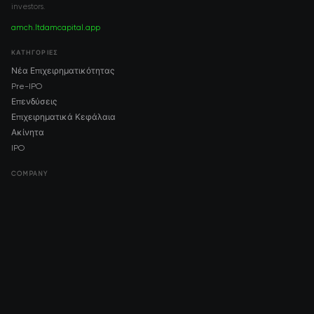
investors.
amch.ltd
amcapital.app
ΚΑΤΗΓΟΡΊΕΣ
Νέα Επιχειρηματικότητας
Pre-IPO
Επενδύσεις
Επιχειρηματικά Κεφάλαια
Ακίνητα
IPO
COMPANY
About AMCH
AMCH App
Trustpilot
DOWNLOAD
App Store
Google Play