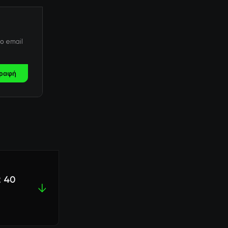
ο email
ραφή
α 40
↓