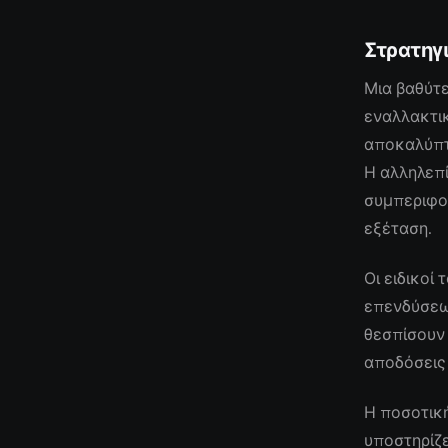
Στρατηγ
Μια βαθύτε
εναλλακτι
αποκαλύπτ
Η αλληλεπ
συμπεριφορ
εξέταση.
Οι ειδικοί
επενδύσεων
θεσπίσουν
αποδόσεις
Η ποσοτικ
υποστηρίζε