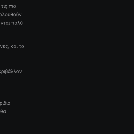
τις πιο
κολουθούν
ονται πολύ
ες, και τα
εριβάλλον
ρίδιο
 θα