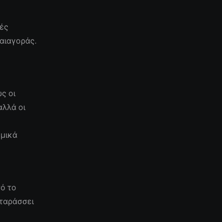
ές
αιαγοράς.
ς οι
αλλά οι
ομικά
ο
τό το
αταράσσει