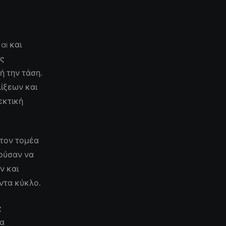
ai και
ές
 την τάση.
ίξεων και
εκτική
 τον τομέα
ρούσαν να
ν και
ντα κύκλο.
ς
να