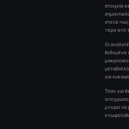
στοιχεία κ
σημαντικές
στενά πώς 
πέρα από 
Οι αναλυτέ
δεδομένα 
μακροοικο
μεταβαλλό
για ευκαιρ
Τόσο για θ
αποχρώσεων
μπορεί να 
επωφεληθο