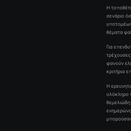
Η τοποθέτ
σενάριο όσ
υποτομέων
θέματα φαί
Για επενδυ
τρέχουσες
φανούν ελκ
κριτήρια ε
Η ερευνητι
ολόκληρο 
θεμελιώδη 
ενημερώνον
μπορούσαν