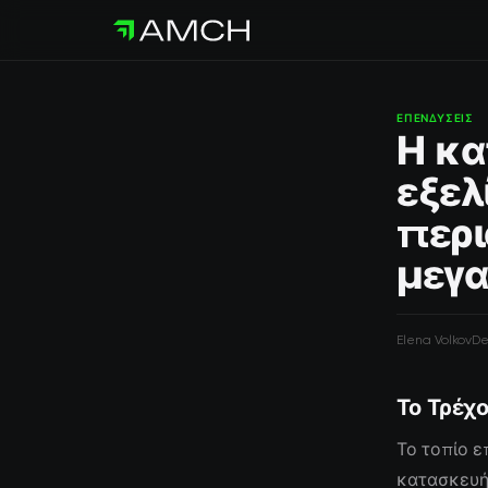
ΕΠΕΝΔΎΣΕΙΣ
Η κα
εξελ
περι
μεγα
Elena Volkov
De
Το Τρέχο
Το τοπίο ε
κατασκευή 