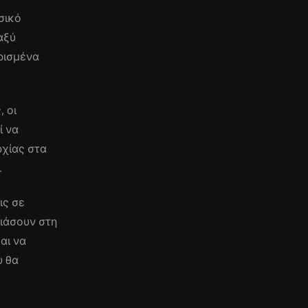
σικό
αξύ
ρισμένα
 οι
ί να
ρχίας στα
.
ις σε
ιάσουν στη
αι να
υ θα