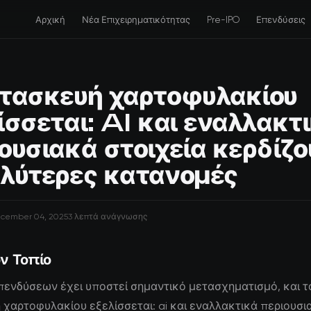
Αρχική
Νέα Επιχειρηματικότητας
Pre-IPO
Επενδύσεις
τασκευή χαρτοφυλακίου
ίσσεται: AI και εναλλακτ
ουσιακά στοιχεία κερδίζο
λύτερες κατανομές
cember 04, 2025
3 λεπτά ανάγνωσης
ν Τοπίο
πενδύσεων έχει υποστεί σημαντικό μετασχηματισμό, και τ
χαρτοφυλακίου εξελίσσεται: ai και εναλλακτικά περιουσι