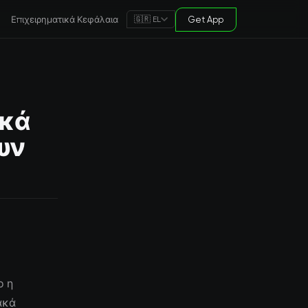
Επιχειρηματικά Κεφάλαια
Get App
🇬🇷 EL
ικά
υν
ο η
ακά