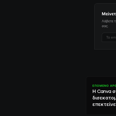
Μείνετ
Λάβετε τ
σας.
ΕΠΌΜΕΝΟ ΆΡ
Η Canva σ
δισεκατο
επεκτείνε