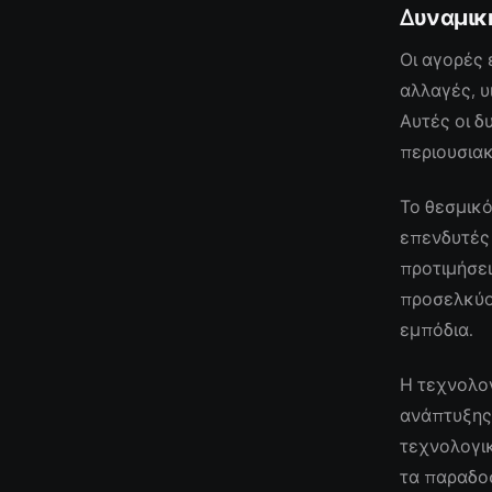
Δυναμικ
Οι αγορές
αλλαγές, 
Αυτές οι 
περιουσιακ
Το θεσμικό
επενδυτές
προτιμήσει
προσελκύο
εμπόδια.
Η τεχνολογ
ανάπτυξης,
τεχνολογικ
τα παραδοσ