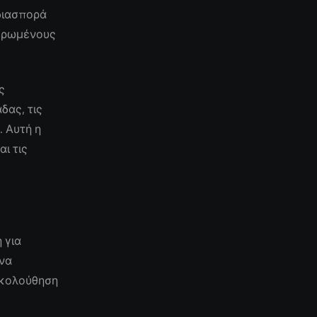
 διασπορά
μερωμένους
ς
δας, τις
. Αυτή η
ι τις
 για
 να
ακολούθηση