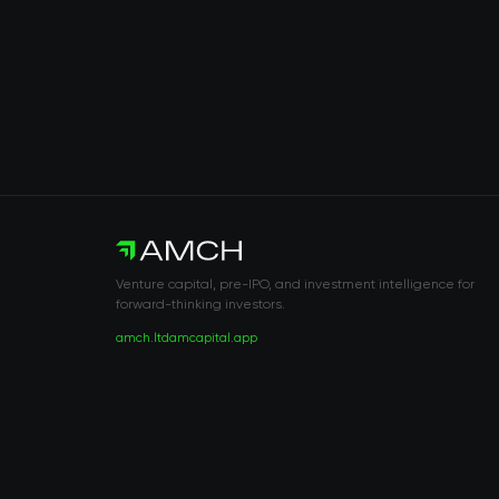
Venture capital, pre-IPO, and investment intelligence for
forward-thinking investors.
amch.ltd
amcapital.app
RISK DISCLOSURE & LEGAL NOTICE