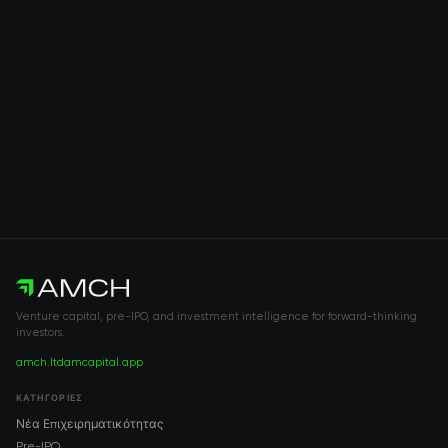
Venture capital, pre-IPO, and investment intelligence for forward-thinking
investors.
amch.ltd
amcapital.app
ΚΑΤΗΓΟΡΊΕΣ
Νέα Επιχειρηματικότητας
Pre-IPO