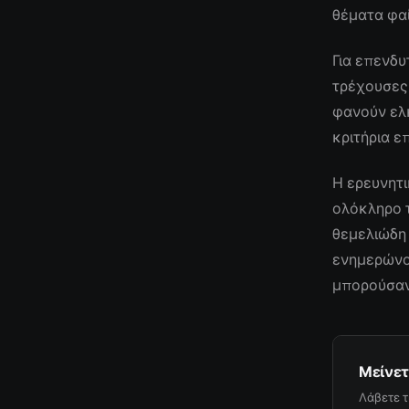
θέματα φαί
Για επενδυ
τρέχουσες
φανούν ελκ
κριτήρια ε
Η ερευνητι
ολόκληρο 
θεμελιώδη 
ενημερώνον
μπορούσαν
Μείνετ
Λάβετε τ