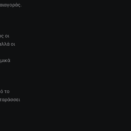
αιαγοράς.
ς οι
αλλά οι
ομικά
ο
τό το
αταράσσει