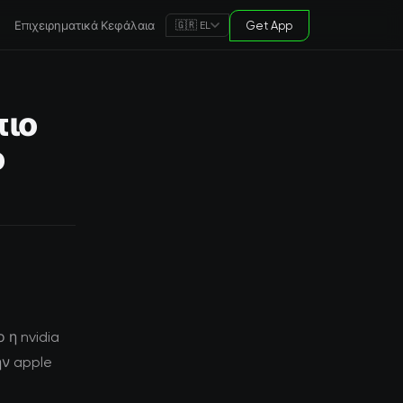
Επιχειρηματικά Κεφάλαια
Get App
🇬🇷 EL
πιο
ο
 η nvidia
ην apple