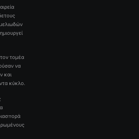
αιρεία
δετους
εμελιωδών
ημιουργεί
 τον τομέα
ρούσαν να
ν και
ντα κύκλο.
ς
να
 διασπορά
μερωμένους