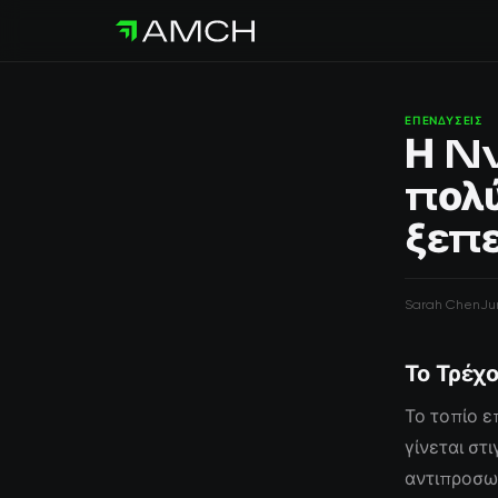
ΕΠΕΝΔΎΣΕΙΣ
Η Nv
πολύ
ξεπ
Sarah Chen
Ju
Το Τρέχο
Το τοπίο ε
γίνεται στ
αντιπροσωπ