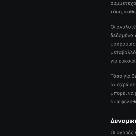
συμμετέχο
τάση, καθώ
Οι αναλυτέ
δεδομένα 
μακροοικο
μεταβαλλό
για ευκαιρ
Τόσο για θ
αποχρώσεων
μπορεί να 
επωφεληθο
Δυναμικ
Οι αγορές