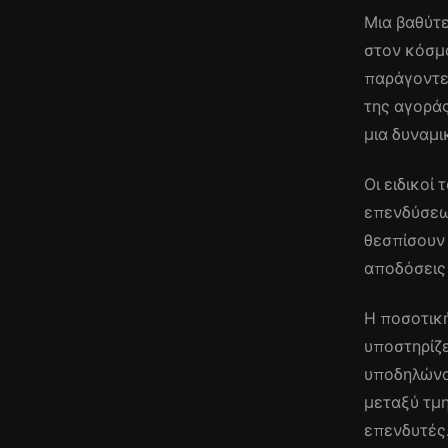
Μια βαθύτε
στον κόσμ
παράγοντε
της αγορά
μια δυναμι
Οι ειδικοί
επενδύσεων
θεσπίσουν
αποδόσεις
Η ποσοτικ
υποστηρίζε
υποδηλώνου
μεταξύ τμ
επενδυτές