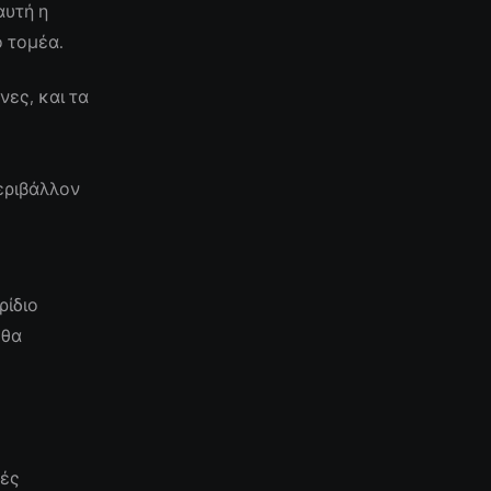
αυτή η
ο τομέα.
ες, και τα
εριβάλλον
ρίδιο
 θα
κές