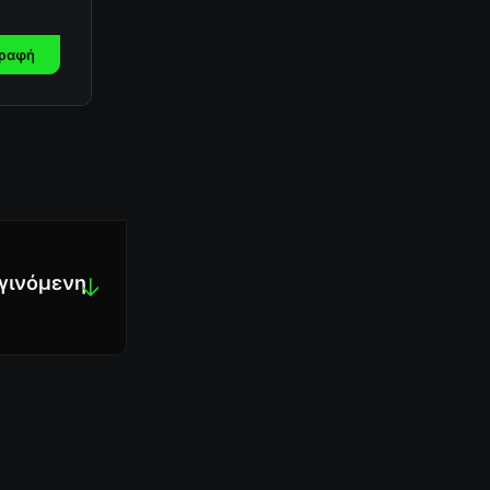
ραφή
 γινόμενη
↓