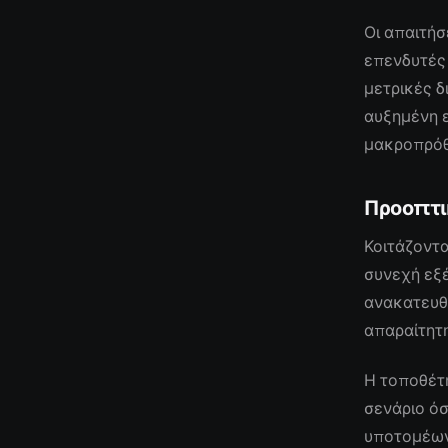
Οι απαιτήσ
επενδυτές 
μετρικές δ
αυξημένη ε
μακροπρόθ
Προοπτι
Κοιτάζοντα
συνεχή εξέ
ανακατευθ
απαραίτητη
Η τοποθέτ
σενάριο όσ
υποτομέων