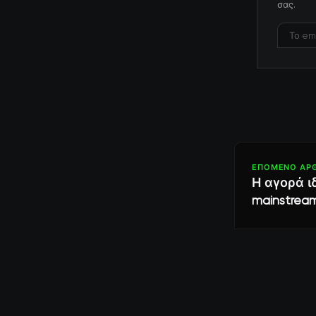
σας.
ΕΠΌΜΕΝΟ ΆΡ
Η αγορά ι
mainstrea