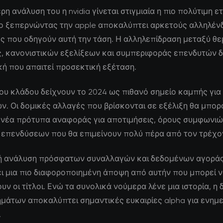
ρη ανάλυση του η nvidia γίνεται στιγμιαία η πιο πολύτιμη ετ
ο ξεπερνώντας την apple αποκαλύπτει αρκετούς αλληλέν
ς που οδηγούν αυτή την τάση. Η αλληλεπίδραση μεταξύ θ
ς, κανονιστικών εξελίξεων και συμπεριφοράς επενδυτών δ
κή που απαιτεί προσεκτική εξέταση.
 του κλάδου δείχνουν το 2024 ως πιθανό σημείο καμπής για
. Οι δομικές αλλαγές που βρίσκονται σε εξέλιξη θα μπο
 νέα πρότυπα αναφοράς για αποτιμήσεις, όρους συμφωνιώ
 επενδύσεων που θα επιμείνουν πολύ πέρα από τον τρέχο
ή ανάλυση πρόσφατων συναλλαγών και δεδομένων αγορά
ι μια πιο διαφοροποιημένη άποψη από αυτήν που μπορεί 
ν οι τίτλοι. Ενώ τα συνολικά νούμερα λένε μια ιστορία, η
ημάτων αποκαλύπτει σημαντικές ευκαιρίες alpha για ενη
.