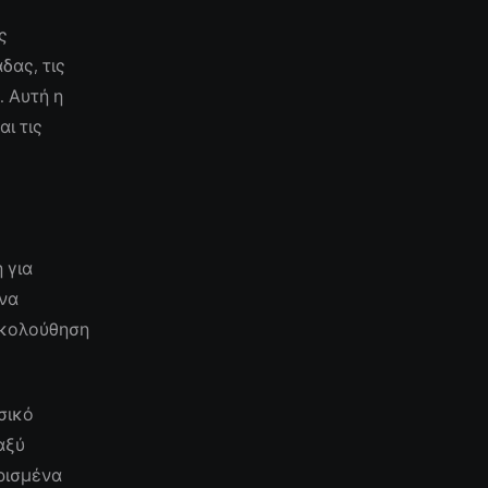
ς
δας, τις
. Αυτή η
ι τις
 για
 να
ακολούθηση
σικό
αξύ
ρισμένα