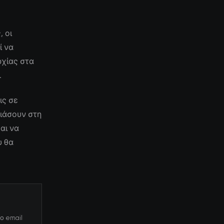
 οι
ί να
ρχίας στα
.
ις σε
ιάσουν στη
αι να
υ θα
ο email