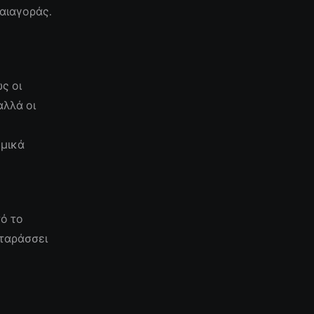
αιαγοράς.
ς οι
αλλά οι
ομικά
ο
τό το
αταράσσει