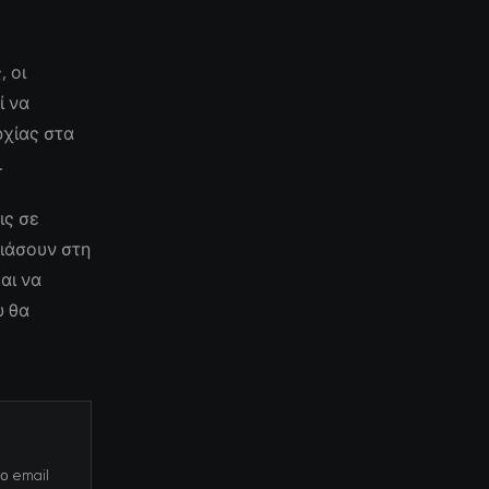
 οι
ί να
ρχίας στα
.
ις σε
ιάσουν στη
αι να
υ θα
ο email