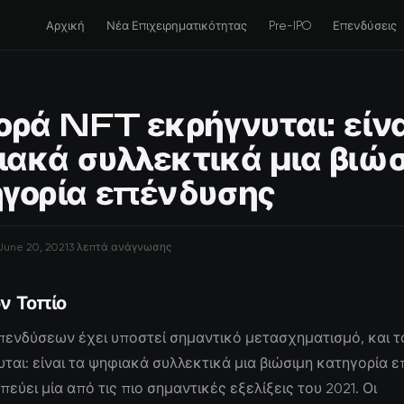
Αρχική
Νέα Επιχειρηματικότητας
Pre-IPO
Επενδύσεις
ορά NFT εκρήγνυται: είνα
ακά συλλεκτικά μια βιώ
γορία επένδυσης
June 20, 2021
3 λεπτά ανάγνωσης
ν Τοπίο
πενδύσεων έχει υποστεί σημαντικό μετασχηματισμό, και τ
υται: είναι τα ψηφιακά συλλεκτικά μια βιώσιμη κατηγορία 
εύει μία από τις πιο σημαντικές εξελίξεις του 2021. Οι