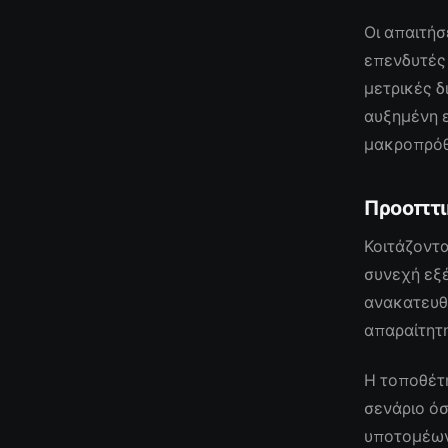
Οι απαιτήσ
επενδυτές 
μετρικές δ
αυξημένη ε
μακροπρόθ
Προοπτι
Κοιτάζοντα
συνεχή εξέ
ανακατευθ
απαραίτητη
Η τοποθέτ
σενάριο όσ
υποτομέων