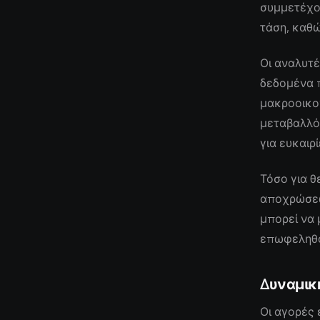
συμμετέχο
τάση, καθώ
Οι αναλυτέ
δεδομένα 
μακροοικο
μεταβαλλό
για ευκαιρ
Τόσο για θ
αποχρώσεων
μπορεί να 
επωφεληθο
Δυναμικ
Οι αγορές