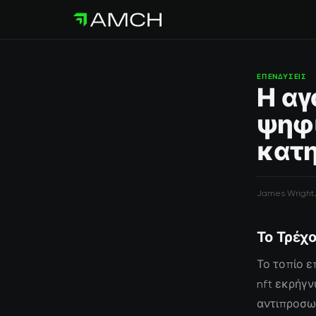
ΕΠΕΝΔΎΣΕΙΣ
Η αγ
ψηφι
κατη
James Wright
Το Τρέχο
Το τοπίο ε
nft εκρήγν
αντιπροσωπ