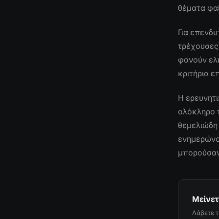
θέματα φαί
Για επενδυ
τρέχουσες
φανούν ελκ
κριτήρια ε
Η ερευνητι
ολόκληρο 
θεμελιώδη 
ενημερώνον
μπορούσαν
Μείνετ
Λάβετε τ