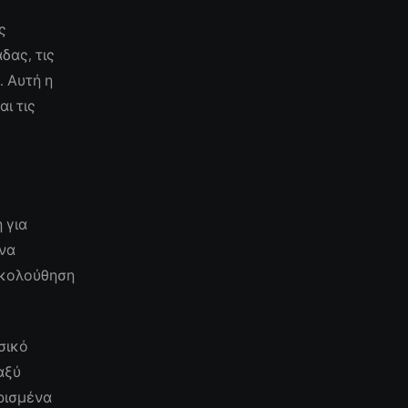
ς
δας, τις
. Αυτή η
ι τις
 για
 να
ακολούθηση
σικό
αξύ
ρισμένα