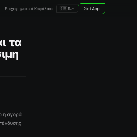
Επιχειρηματικά Κεφάλαια
Get App
🇬🇷 EL
ι τα
σιμη
ο η αγορά
επένδυσης