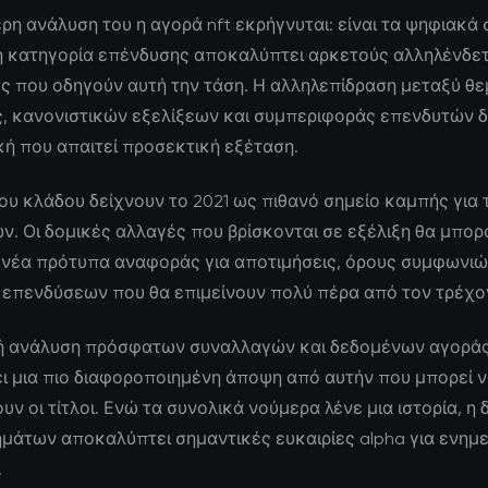
ρη ανάλυση του η αγορά nft εκρήγνυται: είναι τα ψηφιακά
μη κατηγορία επένδυσης αποκαλύπτει αρκετούς αλληλένδε
ς που οδηγούν αυτή την τάση. Η αλληλεπίδραση μεταξύ θ
ς, κανονιστικών εξελίξεων και συμπεριφοράς επενδυτών δ
κή που απαιτεί προσεκτική εξέταση.
 του κλάδου δείχνουν το 2021 ως πιθανό σημείο καμπής για
. Οι δομικές αλλαγές που βρίσκονται σε εξέλιξη θα μπο
 νέα πρότυπα αναφοράς για αποτιμήσεις, όρους συμφωνιώ
 επενδύσεων που θα επιμείνουν πολύ πέρα από τον τρέχο
ή ανάλυση πρόσφατων συναλλαγών και δεδομένων αγορά
ι μια πιο διαφοροποιημένη άποψη από αυτήν που μπορεί 
ν οι τίτλοι. Ενώ τα συνολικά νούμερα λένε μια ιστορία, η
ημάτων αποκαλύπτει σημαντικές ευκαιρίες alpha για ενη
.