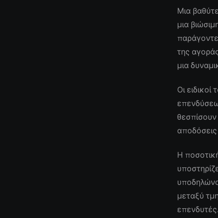
Μια βαθύτε
μια βιώσι
παράγοντε
της αγορά
μια δυναμι
Οι ειδικοί
επενδύσεων
θεσπίσουν
αποδόσεις
Η ποσοτικ
υποστηρίζε
υποδηλώνου
μεταξύ τμ
επενδυτές