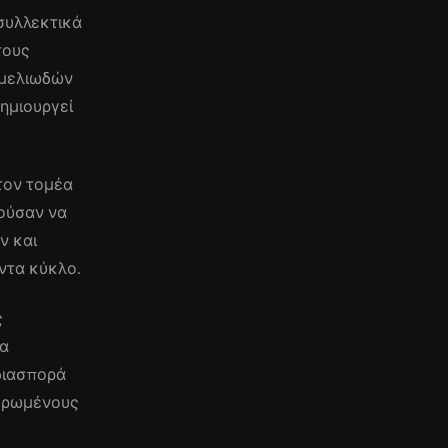
 συλλεκτικά
τους
εμελιωδών
ημιουργεί
 τον τομέα
ρούσαν να
ν και
ντα κύκλο.
ς
να
 διασπορά
μερωμένους