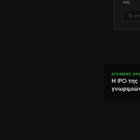
σας.
ΕΠΌΜΕΝΟ ΆΡ
Η IPO της
γνωριμιών