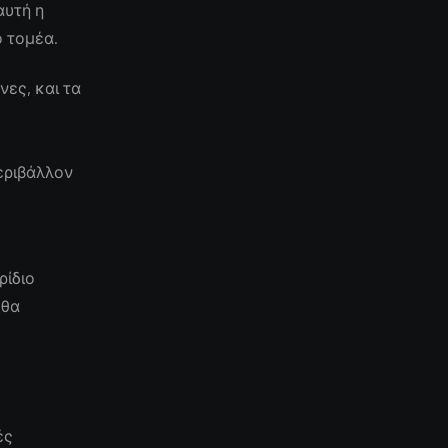
αυτή η
ο τομέα.
ες, και τα
εριβάλλον
ρίδιο
 θα
ές