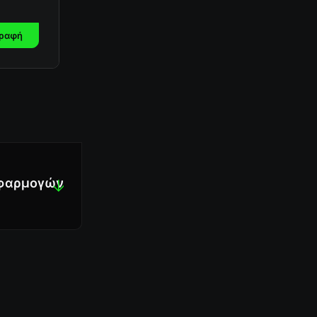
ραφή
 εφαρμογών
↓