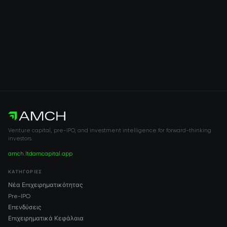
Venture capital, pre-IPO, and investment intelligence for forward-thinking
investors.
amch.ltd
amcapital.app
ΚΑΤΗΓΟΡΊΕΣ
Νέα Επιχειρηματικότητας
Pre-IPO
Επενδύσεις
Επιχειρηματικά Κεφάλαια