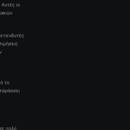
 Αυτές οι
σιακών
ι επενδυτές
τιμήσεις
ν
ο
τό το
αταράσσει
 σε πολύ