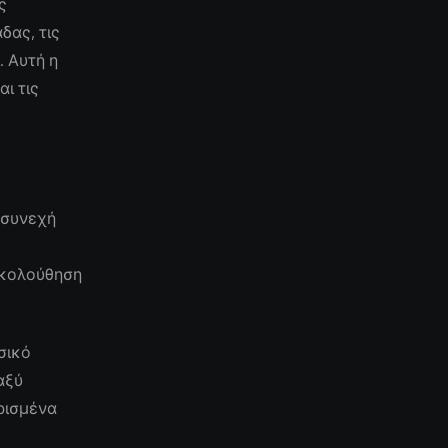
ς
δας, τις
. Αυτή η
ι τις
 συνεχή
ακολούθηση
σικό
αξύ
ρισμένα