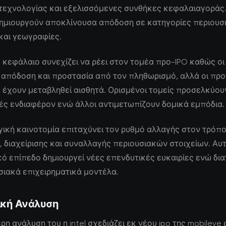
τεχνολογίας και εξελισσόμενες συνθήκες κεφαλαιαγοράς.
δημιουργούν αποκλίνουσα απόδοση σε κατηγορίες περιου
και γεωγραφίες.
 κεφάλαιο συνεχίζει να ρέει στον τομέα προ-IPO καθώς ο
απόδοση και προστασία από τον πληθωρισμό, αλλά οι προ
 έχουν μεταβληθεί αισθητά. Ορισμένοι τομείς προσελκύου
ς ενδιαφέρον ενώ άλλοι αντιμετωπίζουν δομικά εμπόδια.
ική καινοτομία επιταχύνει τον ρυθμό αλλαγής στον τρόπ
 διαχείρισης και συναλλαγής περιουσιακών στοιχείων. Αυ
ό επίπεδο δημιουργεί νέες επενδυτικές ευκαιρίες ενώ δι
ιακά επιχειρηματικά μοντέλα.
ική Ανάλυση
ρη ανάλυση του η intel σχεδιάζει εκ νέου ipo της mobileye