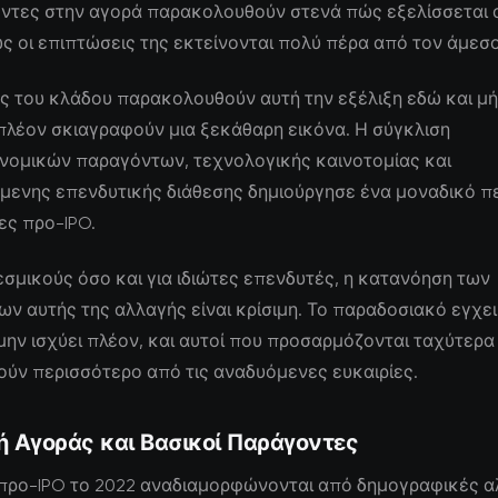
ντες στην αγορά παρακολουθούν στενά πώς εξελίσσεται 
ς οι επιπτώσεις της εκτείνονται πολύ πέρα από τον άμεσ
ς του κλάδου παρακολουθούν αυτή την εξέλιξη εδώ και μήν
πλέον σκιαγραφούν μια ξεκάθαρη εικόνα. Η σύγκλιση
νομικών παραγόντων, τεχνολογικής καινοτομίας και
μενης επενδυτικής διάθεσης δημιούργησε ένα μοναδικό π
ίες προ-IPO.
εσμικούς όσο και για ιδιώτες επενδυτές, η κατανόηση των
 αυτής της αλλαγής είναι κρίσιμη. Το παραδοσιακό εγχει
μην ισχύει πλέον, και αυτοί που προσαρμόζονται ταχύτερα
ύν περισσότερο από τις αναδυόμενες ευκαιρίες.
ή Αγοράς και Βασικοί Παράγοντες
 προ-IPO το 2022 αναδιαμορφώνονται από δημογραφικές α