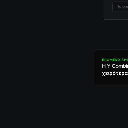
ΕΠΌΜΕΝΟ ΆΡ
Η Y Combi
χειρότερα