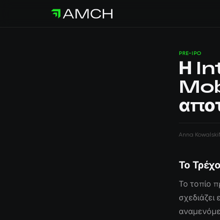
PRE-IPO
Η In
Mob
αποτ
Anna Kowalski
Το Τρέχο
Το τοπίο π
σχεδιάζει 
αναμενόμεν