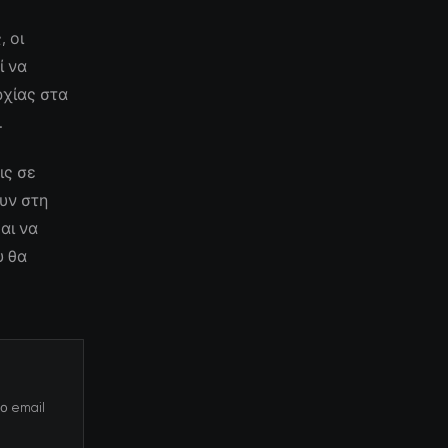
 οι
ί να
ρχίας στα
.
ις σε
υν στη
αι να
υ θα
ο email