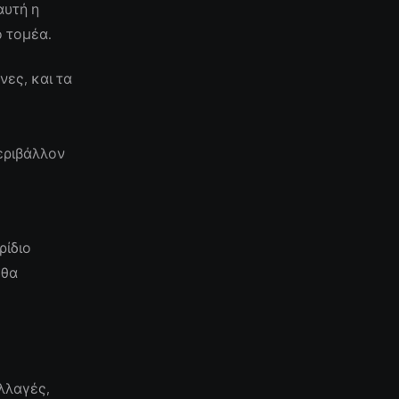
αυτή η
ο τομέα.
ες, και τα
εριβάλλον
ρίδιο
 θα
λλαγές,