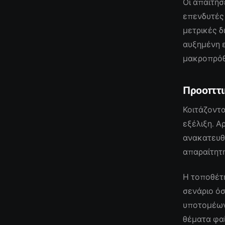
Οι απαιτήσ
επενδυτές 
μετρικές δ
αυξημένη ε
μακροπρόθ
Προοπτι
Κοιτάζοντα
εξέλιξη. Α
ανακατευθ
απαραίτητη
Η τοποθέτ
σενάριο όσ
υποτομέων
θέματα φαί