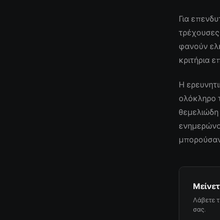
Για επενδυ
τρέχουσες
φανούν ελκ
κριτήρια ε
Η ερευνητι
ολόκληρο τ
θεμελιώδη 
ενημερώνον
μπορούσαν
Μείνετ
Λάβετε τ
σας.