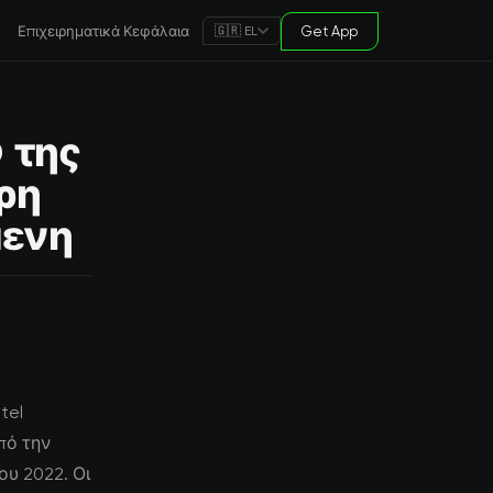
Επιχειρηματικά Κεφάλαια
Get App
🇬🇷 EL
 της
ρη
μενη
tel
πό την
ου 2022. Οι