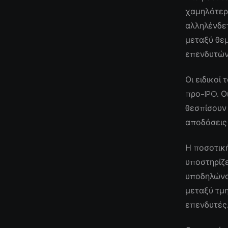
χαμηλότερ
αλληλένδε
μεταξύ θε
επενδυτών 
Οι ειδικοί
προ-IPO. Ο
θεσπίσουν
αποδόσεις
Η ποσοτικ
υποστηρίζε
υποδηλώνου
μεταξύ τμ
επενδυτές