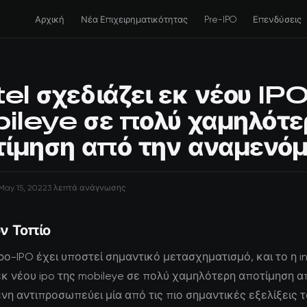
Αρχική
Νέα Επιχειρηματικότητας
Pre-IPO
Επενδύσεις
tel σχεδιάζει εκ νέου IPO
ileye σε πολύ χαμηλότε
ίμηση από την αναμενό
May 15, 2022
3 λεπτά ανάγνωσης
ν Τοπίο
ρο-IPO έχει υποστεί σημαντικό μετασχηματισμό, και το η in
εκ νέου ipo της mobileye σε πολύ χαμηλότερη αποτίμηση α
η αντιπροσωπεύει μία από τις πιο σημαντικές εξελίξεις τ