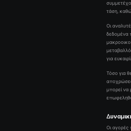
συμμετέχο
τάση, καθώ
Οι αναλυτέ
δεδομένα 
μακροοικο
μεταβαλλό
για ευκαιρ
Τόσο για θ
αποχρώσεων
μπορεί να 
επωφεληθο
Δυναμικ
Οι αγορές