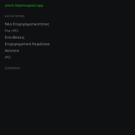
amch.ltd
amcapital.app
ΚΑΤΗΓΟΡΊΕΣ
Νέα Επιχειρηματικότητας
Pre-IPO
Επενδύσεις
Επιχειρηματικά Κεφάλαια
Ακίνητα
IPO
COMPANY
About AMCH
AMCH App
Trustpilot
DOWNLOAD
App Store
Google Play
RISK DISCLOSURE & LEGAL NOTICE