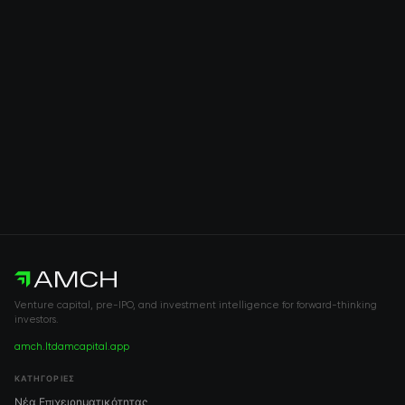
Venture capital, pre-IPO, and investment intelligence for forward-thinking
investors.
amch.ltd
amcapital.app
ΚΑΤΗΓΟΡΊΕΣ
Νέα Επιχειρηματικότητας