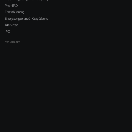
Pre-IPO
Επενδύσεις
Επιχειρηματικά Κεφάλαια
Ακίνητα
IPO
COMPANY
About AMCH
AMCH App
Trustpilot
DOWNLOAD
App Store
Google Play
RISK DISCLOSURE & LEGAL NOTICE
© 2026 2021 — 2026 AMCH Ltd. Με επιφύλαξη παντός δικαιώματος.