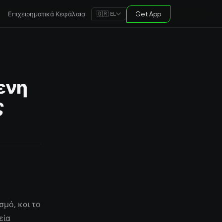
Επιχειρηματικά Κεφάλαια
Get App
🇬🇷 EL
ενη
ς
σμό, και το
εία