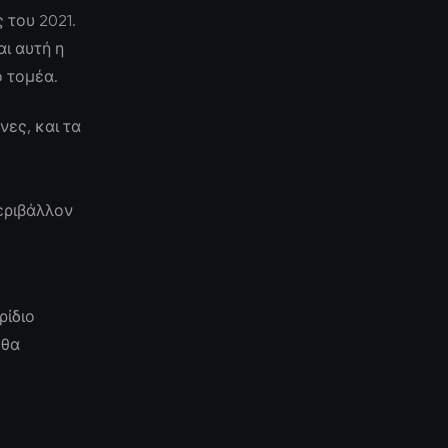
 του 2021.
ι αυτή η
ο τομέα.
ες, και τα
εριβάλλον
ρίδιο
 θα