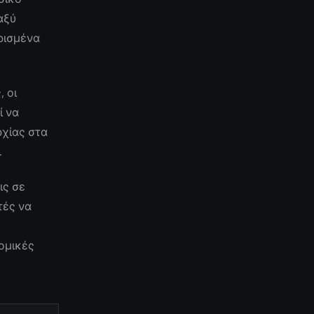
αξύ
ρισμένα
 οι
ί να
ρχίας στα
.
ις σε
τές να
ομικές