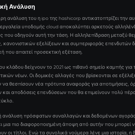
ική Ανάλυση
ρη ανάλυση του η ipo της hashicorp αντικατοπτρίζει την 
α εργαλεία υποδομής cloud αποκαλύπτει αρκετούς αλληλέν
ς που οδηγούν αυτή την τάση. Η αλληλεπίδραση μεταξύ θ
ς, κανονιστικών εξελίξεων και συμπεριφοράς επενδυτών δ
κή που απαιτεί προσεκτική εξέταση.
 του κλάδου δείχνουν το 2021 ως πιθανό σημείο καμπής για
τικών νέων. Οι δομικές αλλαγές που βρίσκονται σε εξέλιξ
 να θεσπίσουν νέα πρότυπα αναφοράς για αποτιμήσεις, ό
 και αποδόσεις επενδύσεων που θα επιμείνουν πολύ πέρ
κύκλο.
ή ανάλυση πρόσφατων συναλλαγών και δεδομένων αγορά
ι μια πιο διαφοροποιημένη άποψη από αυτήν που μπορεί 
ν οι τίτλοι. Ενώ τα συνολικά νούμερα λένε μια ιστορία, η