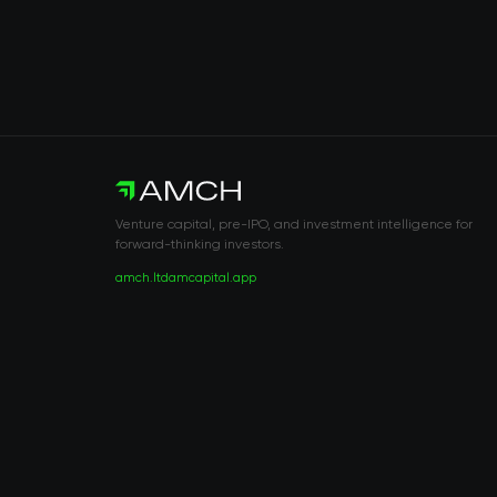
Venture capital, pre-IPO, and investment intelligence for
forward-thinking investors.
amch.ltd
amcapital.app
RISK DISCLOSURE & LEGAL NOTICE