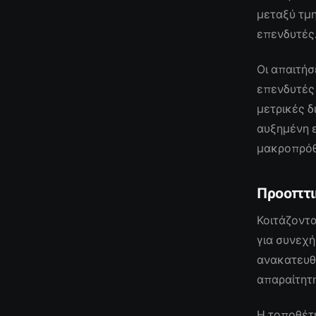
μεταξύ τμ
επενδυτές
Οι απαιτήσ
επενδυτές 
μετρικές δ
αυξημένη ε
μακροπρόθ
Προοπτι
Κοιτάζοντα
για συνεχή
ανακατευθ
απαραίτητη
Η τοποθέτ