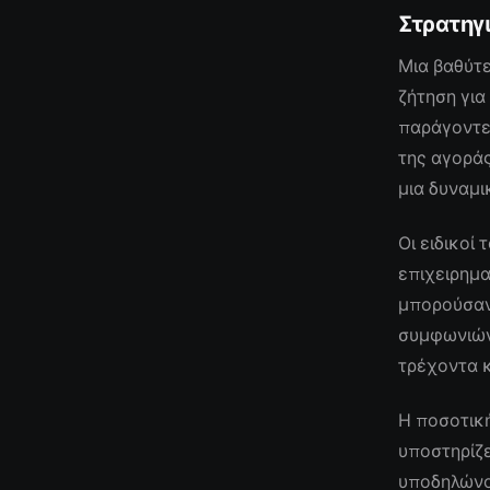
Στρατηγ
Μια βαθύτε
ζήτηση γι
παράγοντε
της αγορά
μια δυναμι
Οι ειδικοί
επιχειρημα
μπορούσαν
συμφωνιών
τρέχοντα 
Η ποσοτικ
υποστηρίζε
υποδηλώνου