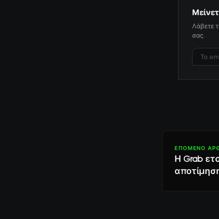
Μείνετ
Λάβετε τ
σας.
ΕΠΌΜΕΝΟ ΆΡ
Η Grab ετ
αποτίμηση 