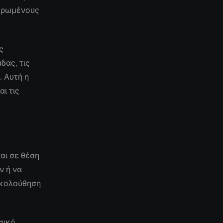
μερωμένους
ς
δας, τις
. Αυτή η
ι τις
αι σε θέση
ν ή να
ακολούθηση
σικό