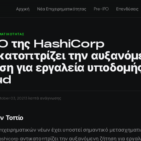
Αρχική
Νέα Επιχειρηματικότητας
Pre-IPO
Επενδύσεις
ΗΜΑΤΙΚΌΤΗΤΑΣ
PO της HashiCorp
κατοπτρίζει την αυξανόμ
ση για εργαλεία υποδομή
ud
tober 03, 2021
3 λεπτά ανάγνωσης
ν Τοπίο
πιχειρηματικών νέων έχει υποστεί σημαντικό μετασχηματι
hashicorp αντικατοπτρίζει την αυξανόμενη ζήτηση για εργαλ