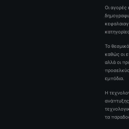
Οι αγορές
δημογραφι
κεφαλαιαγ
κατηγορίες
Το θεσμικό
καθώς οι 
αλλά οι πρ
προσελκύο
εμπόδια.
Η τεχνολογ
ανάπτυξης,
τεχνολογικ
τα παραδοσ