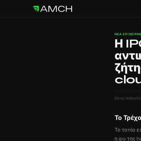
ΝΈΑ ΕΠΙΧΕΙΡ
Η I
αντι
ζήτη
clo
Elena Volkov
Oc
Το Τρέχο
Το τοπίο ε
η ipo της 