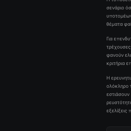
σενάριο όσ
υποτομέων
θέματα φαί
Για επενδυ
τρέχουσες
φανούν ελκ
κριτήρια ε
Η ερευνητι
ολόκληρο τ
εστιάσουν
ρευστότητα
εξελίξεις