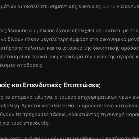
ημάτων αποκαλύπτει σημαντικές ευκαιρίες alpha για ενη
.
εις δέουσας επιμέλειας έχουν εξελιχθεί σημαντικά, με του
να δίνουν πλέον μεγαλύτερη έμφαση στα οικονομικά μονά
ιατήρησης πελατών και τα ιστορικά της διοικητικής ομάδας
ξέταση είναι τελικά ευεργετική για την υγεία της αγοράς κα
εσμες αποδόσεις.
κές και Επενδυτικές Επιπτώσεις
ς τα επόμενα τρίμηνα, ο τομέας επιχειρηματικών νέων είν
 εξέλιξη. Αρκετοί καταλύτες θα μπορούσαν να επιταχύνου
ύνουν τις τρέχουσες τάσεις, καθιστώντας τη συνεχή παρ
 για τους επενδυτές.
ηση χαρτοφυλακίου πρέπει να λαμβάνει υπόψη τόσο το βα