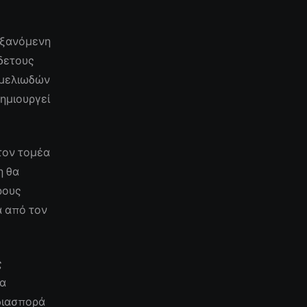
αυξανόμενη
δετους
εμελιωδών
ημιουργεί
 τον τομέα
η θα
ρους
α από τον
ς
να
 διασπορά