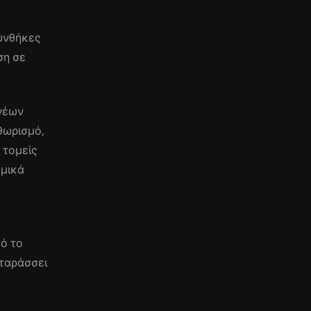
υνθήκες
ση σε
 νέων
θωρισμό,
 τομείς
ομικά
ο
τό το
αταράσσει