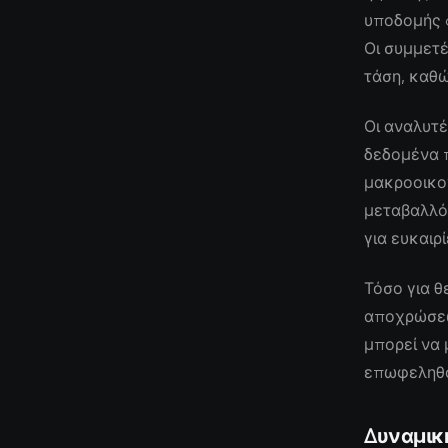
υποδομής c
Οι συμμετ
τάση, καθώ
Οι αναλυτέ
δεδομένα 
μακροοικο
μεταβαλλό
για ευκαιρ
Τόσο για θ
αποχρώσεων
μπορεί να 
επωφεληθο
Δυναμικ