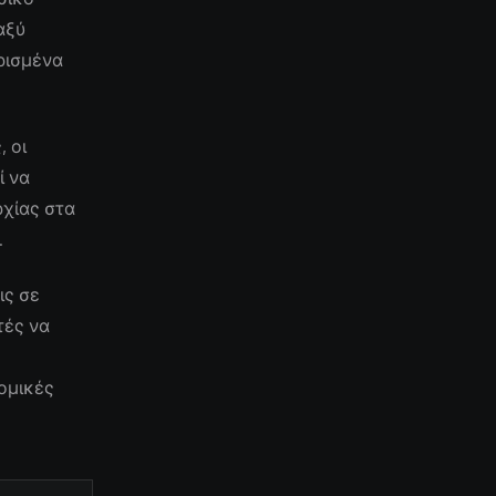
αξύ
ρισμένα
 οι
ί να
ρχίας στα
.
ις σε
τές να
ομικές