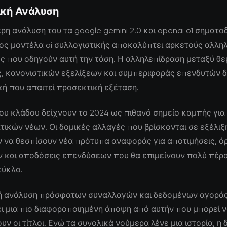
ική Ανάλυση
ρη ανάλυση του τα google gemini 2.0 και openai o1 σηματ
ος μοντέλα ai συλλογιστικής αποκαλύπτει αρκετούς αλλη
ς που οδηγούν αυτή την τάση. Η αλληλεπίδραση μεταξύ θ
ς, κανονιστικών εξελίξεων και συμπεριφοράς επενδυτών δ
κή που απαιτεί προσεκτική εξέταση.
 του κλάδου δείχνουν το 2024 ως πιθανό σημείο καμπής για
τικών νέων. Οι δομικές αλλαγές που βρίσκονται σε εξέλιξ
 να θεσπίσουν νέα πρότυπα αναφοράς για αποτιμήσεις, ό
 και αποδόσεις επενδύσεων που θα επιμείνουν πολύ πέρ
κύκλο.
ή ανάλυση πρόσφατων συναλλαγών και δεδομένων αγορά
ι μια πιο διαφοροποιημένη άποψη από αυτήν που μπορεί 
ν οι τίτλοι. Ενώ τα συνολικά νούμερα λένε μια ιστορία, η