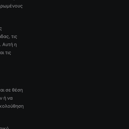
μερωμένους
ς
δας, τις
. Αυτή η
ι τις
αι σε θέση
ν ή να
ακολούθηση
σικό