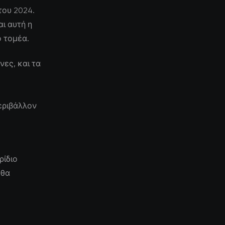
του 2024.
ι αυτή η
ο τομέα.
ες, και τα
εριβάλλον
ρίδιο
 θα