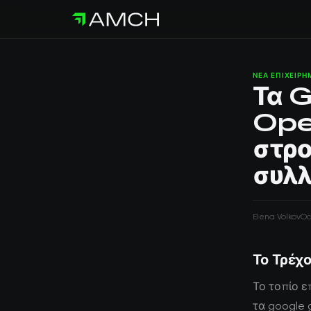
ΝΈΑ ΕΠΙΧΕΙΡ
Τα G
Ope
στρο
συλλ
Elena Volkov
Oc
Το Τρέχο
Το τοπίο ε
τα google 