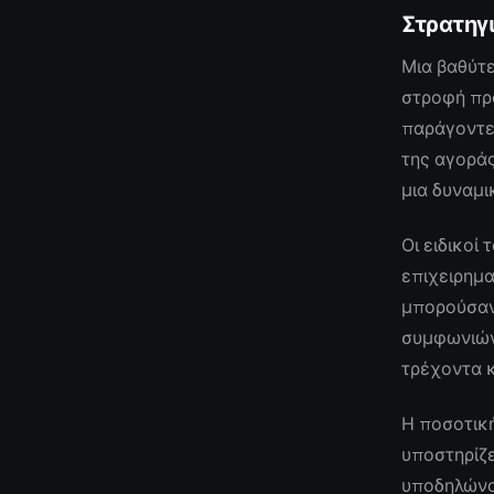
Στρατηγ
Μια βαθύτε
στροφή πρ
παράγοντε
της αγορά
μια δυναμι
Οι ειδικοί
επιχειρημα
μπορούσαν
συμφωνιών
τρέχοντα 
Η ποσοτικ
υποστηρίζε
υποδηλώνου