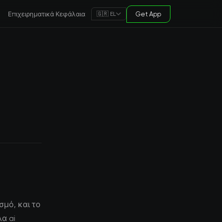
Επιχειρηματικά Κεφάλαια
Get App
🇬🇷 EL
σμό, και το
α ai