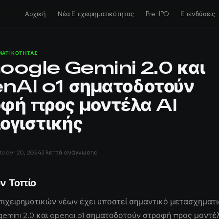
Αρχική
Νέα Επιχειρηματικότητας
Pre-IPO
Επενδύσεις
ΗΜΑΤΙΚΌΤΗΤΑΣ
oogle Gemini 2.0 και
nAI o1 σηματοδοτούν
φή προς μοντέλα AI
ογιστικής
tober 20, 2024
3 λεπτά ανάγνωσης
ν Τοπίο
πιχειρηματικών νέων έχει υποστεί σημαντικό μετασχηματι
gemini 2.0 και openai o1 σηματοδοτούν στροφή προς μοντέλ