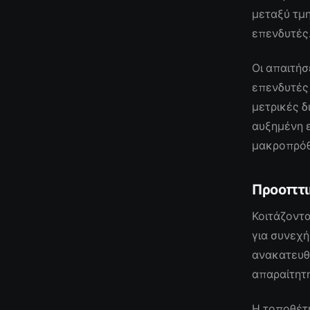
μεταξύ τμ
επενδυτές
Οι απαιτήσ
επενδυτές 
μετρικές δ
αυξημένη ε
μακροπρόθ
Προοπτι
Κοιτάζοντα
για συνεχή
ανακατευθ
απαραίτητη
Η τοποθέτ