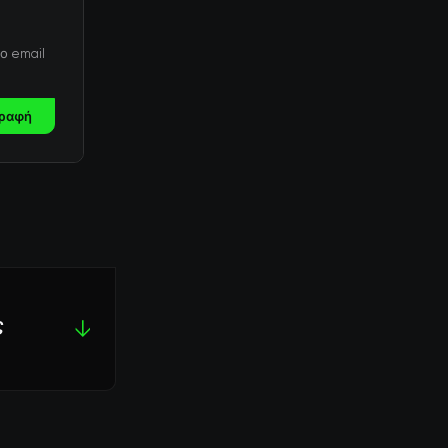
ο email
ραφή
ς
↓