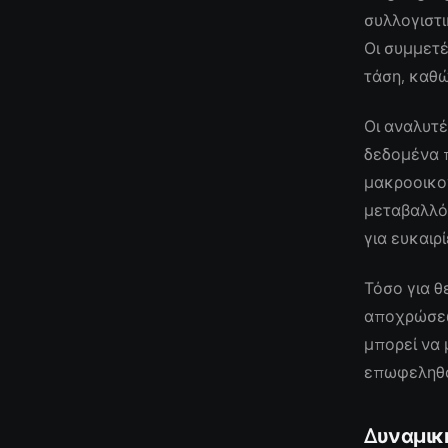
συλλογιστι
Οι συμμετ
τάση, καθώ
Οι αναλυτέ
δεδομένα 
μακροοικο
μεταβαλλό
για ευκαιρ
Τόσο για θ
αποχρώσεων
μπορεί να 
επωφεληθο
Δυναμικ