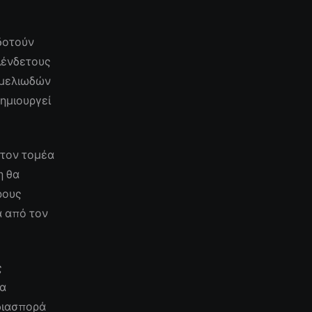
οδοτούν
λένδετους
εμελιωδών
ημιουργεί
 τον τομέα
η θα
ρους
α από τον
ς
να
 διασπορά