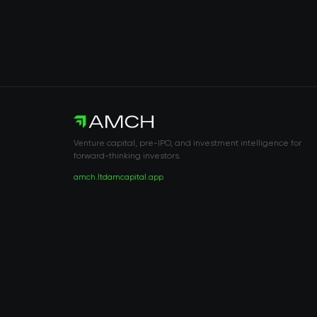
Venture capital, pre-IPO, and investment intelligence for
forward-thinking investors.
amch.ltd
amcapital.app
RISK DISCLOSURE & LEGAL NOTICE