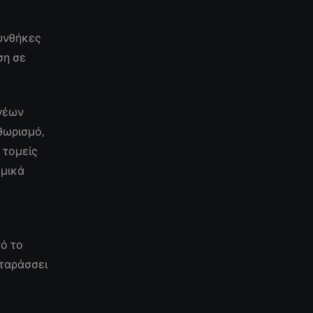
υνθήκες
ση σε
 νέων
θωρισμό,
 τομείς
ομικά
ο
τό το
αταράσσει