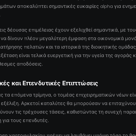
ημάτων αποκαλύπτει σημαντικές ευκαιρίες alpha για ενη
.
εις δέουσας επιμέλειας έχουν εξελιχθεί σημαντικά, με του
να δίνουν πλέον μεγαλύτερη έμφαση στα οικονομικά μονά
ιατήρησης πελατών και τα ιστορικά της διοικητικής ομάδας
ξέταση είναι τελικά ευεργετική για την υγεία της αγοράς κα
εσμες αποδόσεις.
κές και Επενδυτικές Επιπτώσεις
ς τα επόμενα τρίμηνα, ο τομέας επιχειρηματικών νέων είν
 εξέλιξη. Αρκετοί καταλύτες θα μπορούσαν να επιταχύνου
ύνουν τις τρέχουσες τάσεις, καθιστώντας τη συνεχή παρ
 για τους επενδυτές.
ηση χαρτοφυλακίου πρέπει να λαμβάνει υπόψη τόσο το βα