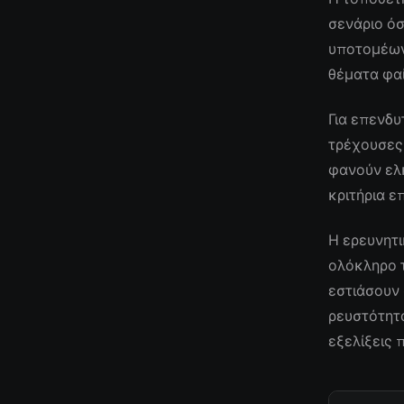
σενάριο όσ
υποτομέων
θέματα φαί
Για επενδυ
τρέχουσες
φανούν ελκ
κριτήρια ε
Η ερευνητι
ολόκληρο τ
εστιάσουν
ρευστότητα
εξελίξεις