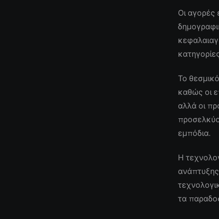
Οι αγορές
δημογραφι
κεφαλαιαγ
κατηγορίες
Το θεσμικό
καθώς οι 
αλλά οι πρ
προσελκύο
εμπόδια.
Η τεχνολογ
ανάπτυξης,
τεχνολογικ
τα παραδοσ