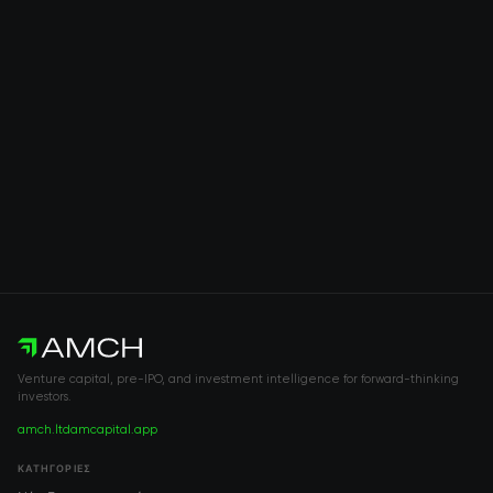
Venture capital, pre-IPO, and investment intelligence for forward-thinking
investors.
amch.ltd
amcapital.app
ΚΑΤΗΓΟΡΊΕΣ