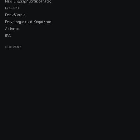
Νέα Επιχειρηματικότητας
Pre-IPO
Επενδύσεις
Επιχειρηματικά Κεφάλαια
Ακίνητα
IPO
COMPANY
About AMCH
AMCH App
Trustpilot
DOWNLOAD
App Store
Google Play
RISK DISCLOSURE & LEGAL NOTICE
© 2026 2021 — 2026 AMCH Ltd. Με επιφύλαξη παντός δικαιώματος.