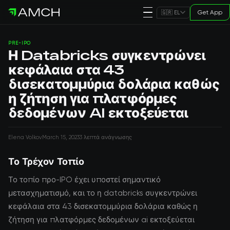
Get App
🇬🇷 EL
PRE-IPO
Η Databricks συγκεντρώνει
κεφάλαια στα 43
δισεκατομμύρια δολάρια καθώς
η ζήτηση για πλατφόρμες
δεδομένων AI εκτοξεύεται
Elena Volkov
March 15, 2023
3 λεπτά ανάγνωσης
Το Τρέχον Τοπίο
Το τοπίο προ-IPO έχει υποστεί σημαντικό
μετασχηματισμό, και το η databricks συγκεντρώνει
κεφάλαια στα 43 δισεκατομμύρια δολάρια καθώς η
ζήτηση για πλατφόρμες δεδομένων ai εκτοξεύεται