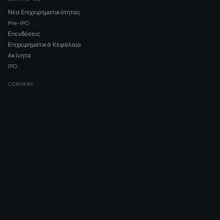
Νέα Επιχειρηματικότητας
Pre-IPO
Επενδύσεις
Επιχειρηματικά Κεφάλαια
Ακίνητα
IPO
COMPANY
About AMCH
AMCH App
Trustpilot
DOWNLOAD
App Store
Google Play
RISK DISCLOSURE & LEGAL NOTICE