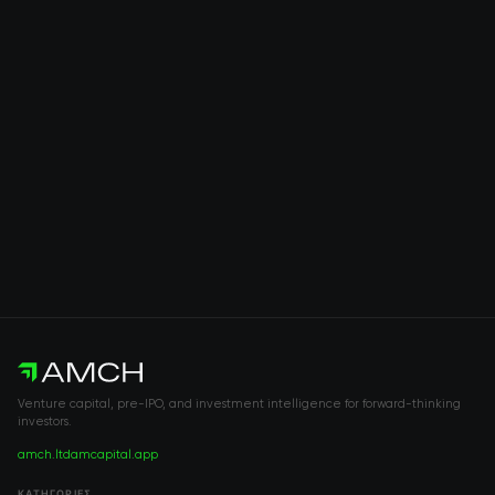
Venture capital, pre-IPO, and investment intelligence for forward-thinking
investors.
amch.ltd
amcapital.app
ΚΑΤΗΓΟΡΊΕΣ