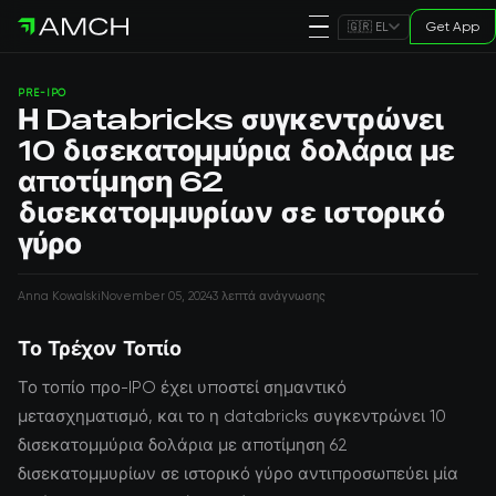
Get App
🇬🇷 EL
PRE-IPO
Η Databricks συγκεντρώνει
10 δισεκατομμύρια δολάρια με
αποτίμηση 62
δισεκατομμυρίων σε ιστορικό
γύρο
Anna Kowalski
November 05, 2024
3 λεπτά ανάγνωσης
Το Τρέχον Τοπίο
Το τοπίο προ-IPO έχει υποστεί σημαντικό
μετασχηματισμό, και το η databricks συγκεντρώνει 10
δισεκατομμύρια δολάρια με αποτίμηση 62
δισεκατομμυρίων σε ιστορικό γύρο αντιπροσωπεύει μία