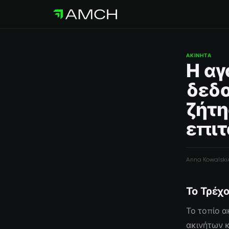
ΑΚΊΝΗΤΑ
Η αγ
δεδο
ζήτ
επιτ
Anna Kowalski
Το Τρέχο
Το τοπίο α
ακινήτων κ