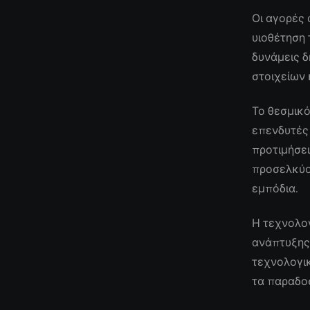
Οι αγορές
υιοθέτηση 
δυνάμεις 
στοιχείων 
Το θεσμικό
επενδυτές
προτιμήσει
προσελκύο
εμπόδια.
Η τεχνολογ
ανάπτυξης,
τεχνολογικ
τα παραδοσ