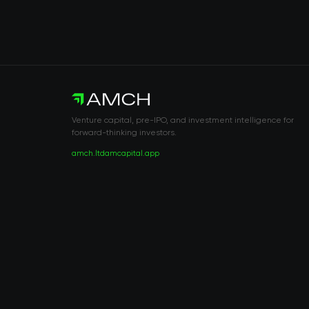
Venture capital, pre-IPO, and investment intelligence for
forward-thinking investors.
amch.ltd
amcapital.app
RISK DISCLOSURE & LEGAL NOTICE
© 2026 2021 — 2026 AMCH Ltd. Με επιφύλαξη παντός δικαιώματος.