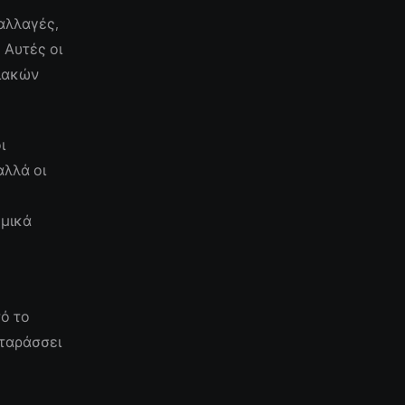
αλλαγές,
 Αυτές οι
σιακών
ι
αλλά οι
ομικά
ο
τό το
αταράσσει