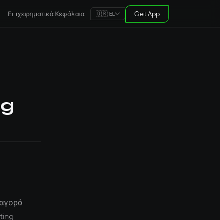
Επιχειρηματικά Κεφάλαια
Get App
🇬🇷 EL
ng
 αγορά
ting