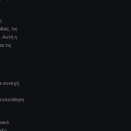
ς
δας, τις
. Αυτή η
ι τις
ια συνεχή
ακολούθηση
σικό
αξύ