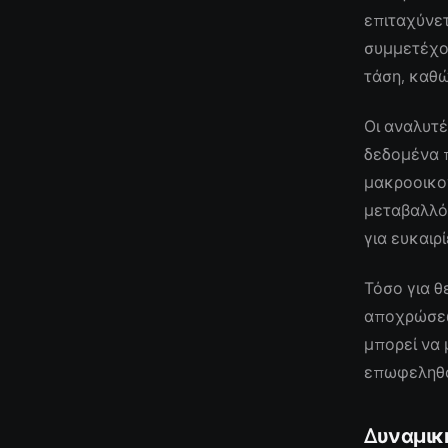
επιταχύνετ
συμμετέχο
τάση, καθώ
Οι αναλυτέ
δεδομένα 
μακροοικο
μεταβαλλό
για ευκαιρ
Τόσο για θ
αποχρώσεων
μπορεί να 
επωφεληθο
Δυναμικ