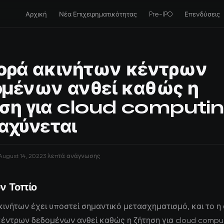
Αρχική
Νέα Επιχειρηματικότητας
Pre-IPO
Επενδύσεις
ορά ακινήτων κέντρων
μένων ανθεί καθώς η
ηση για cloud computi
αχύνεται
August 14, 2022
3 λεπτά ανάγνωσης
ν Τοπίο
κινήτων έχει υποστεί σημαντικό μετασχηματισμό, και το η
έντρων δεδομένων ανθεί καθώς η ζήτηση για cloud compu