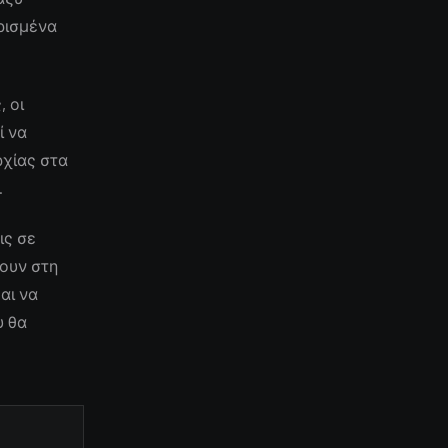
ρισμένα
 οι
ί να
ρχίας στα
.
ις σε
ουν στη
αι να
υ θα