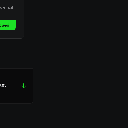
ο email
ραφή
ισ.
↓