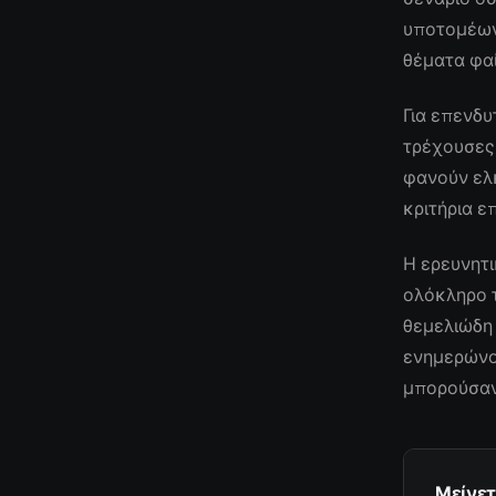
υποτομέων
θέματα φαί
Για επενδυ
τρέχουσες
φανούν ελκ
κριτήρια ε
Η ερευνητι
ολόκληρο τ
θεμελιώδη 
ενημερώνον
μπορούσαν
Μείνετ