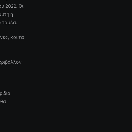
υ 2022. Οι
αυτή η
ο τομέα.
ες, και τα
εριβάλλον
ρίδιο
 θα