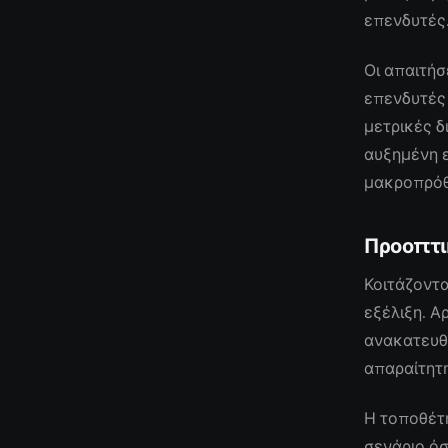
επενδυτές
Οι απαιτήσ
επενδυτές 
μετρικές δ
αυξημένη ε
μακροπρόθ
Προοπτι
Κοιτάζοντα
εξέλιξη. Α
ανακατευθ
απαραίτητη
Η τοποθέτ
σενάριο όσ