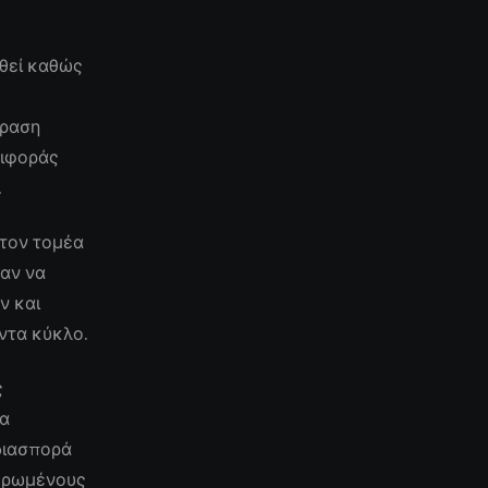
θεί καθώς
δραση
ριφοράς
.
 τον τομέα
σαν να
ν και
ντα κύκλο.
ς
να
 διασπορά
μερωμένους