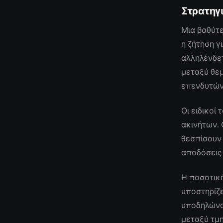
Στρατηγ
Μια βαθύτ
η ζήτηση γ
αλληλένδε
μεταξύ θε
επενδυτών 
Οι ειδικοί
ακινήτων. 
θεσπίσουν
αποδόσεις
Η ποσοτικ
υποστηρίζε
υποδηλώνου
μεταξύ τμ