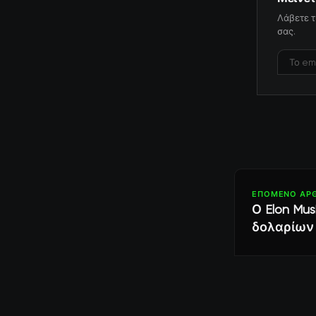
Λάβετε τ
σας.
ΕΠΌΜΕΝΟ ΆΡ
Ο Elon Mu
δολαρίων