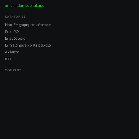
amch.ltd
amcapital.app
ΚΑΤΗΓΟΡΊΕΣ
Νέα Επιχειρηματικότητας
Pre-IPO
Επενδύσεις
Επιχειρηματικά Κεφάλαια
Ακίνητα
IPO
COMPANY
About AMCH
AMCH App
Trustpilot
DOWNLOAD
App Store
Google Play
RISK DISCLOSURE & LEGAL NOTICE