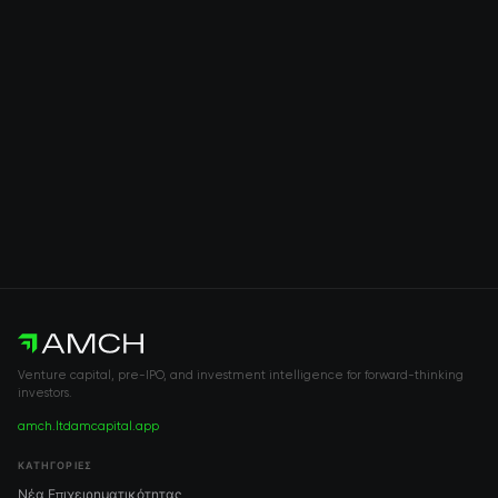
Venture capital, pre-IPO, and investment intelligence for forward-thinking
investors.
amch.ltd
amcapital.app
ΚΑΤΗΓΟΡΊΕΣ
Νέα Επιχειρηματικότητας