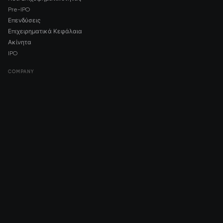
Pre-IPO
Επενδύσεις
Επιχειρηματικά Κεφάλαια
Ακίνητα
IPO
COMPANY
About AMCH
AMCH App
Trustpilot
DOWNLOAD
App Store
Google Play
RISK DISCLOSURE & LEGAL NOTICE
© 2026 2021 — 2026 AMCH Ltd. Με επιφύλαξη παντός δικαιώματος.