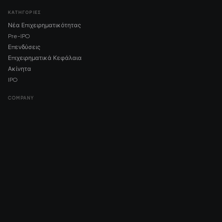
ΚΑΤΗΓΟΡΊΕΣ
Νέα Επιχειρηματικότητας
Pre-IPO
Επενδύσεις
Επιχειρηματικά Κεφάλαια
Ακίνητα
IPO
COMPANY
About AMCH
AMCH App
Trustpilot
DOWNLOAD
App Store
Google Play
RISK DISCLOSURE & LEGAL NOTICE