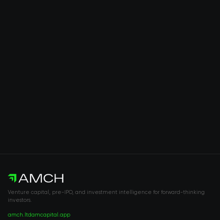
Venture capital, pre-IPO, and investment intelligence for forward-thinking
investors.
amch.ltd
amcapital.app