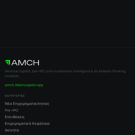
Venture capital, pre-IPO, and investment intelligence for forward-thinking
investors.
amch.ltd
amcapital.app
ΚΑΤΗΓΟΡΊΕΣ
Νέα Επιχειρηματικότητας
Pre-IPO
Επενδύσεις
Επιχειρηματικά Κεφάλαια
Ακίνητα