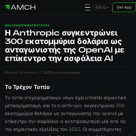
Get App
🇬🇷 EL
ΝΈΑ ΕΠΙΧΕΙΡΗΜΑΤΙΚΌΤΗΤΑΣ
Η Anthropic συγκεντρώνει
300 εκατομμύρια δολάρια ως
ανταγωνιστής της OpenAI με
επίκεντρο την ασφάλεια AI
Michael Torres
March 21, 2023
3 λεπτά ανάγνωσης
Το Τρέχον Τοπίο
Το τοπίο επιχειρηματικών νέων έχει υποστεί σημαντικό
μετασχηματισμό, και το η anthropic συγκεντρώνει 300
εκατομμύρια δολάρια ως ανταγωνιστής της openai με
επίκεντρο την ασφάλεια ai αντιπροσωπεύει μία από τις
πιο σημαντικές εξελίξεις του 2023. Οι συμμετέχοντες