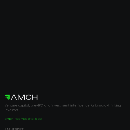
Venture capital, pre-IPO, and investment intelligence for forward-thinking
investors.
amch.ltd
amcapital.app
ΚΑΤΗΓΟΡΊΕΣ