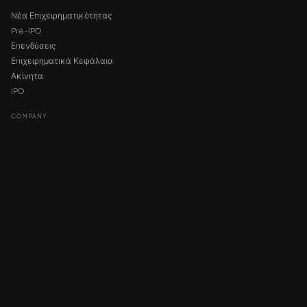
Νέα Επιχειρηματικότητας
Pre-IPO
Επενδύσεις
Επιχειρηματικά Κεφάλαια
Ακίνητα
IPO
COMPANY
About AMCH
AMCH App
Trustpilot
DOWNLOAD
App Store
Google Play
RISK DISCLOSURE & LEGAL NOTICE
© 2026 2021 — 2026 AMCH Ltd. Με επιφύλαξη παντός δικαιώματος.