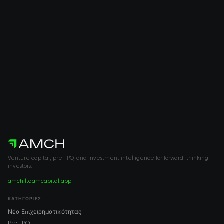
Venture capital, pre-IPO, and investment intelligence for forward-thinking
investors.
amch.ltd
amcapital.app
ΚΑΤΗΓΟΡΊΕΣ
Νέα Επιχειρηματικότητας
Pre-IPO