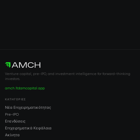
Venture capital, pre-IPO, and investment intelligence for forward-thinking
investors.
amch.ltd
amcapital.app
ΚΑΤΗΓΟΡΊΕΣ
Νέα Επιχειρηματικότητας
Pre-IPO
Επενδύσεις
Επιχειρηματικά Κεφάλαια
Ακίνητα