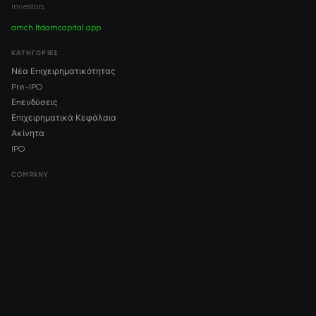
investors.
amch.ltd
amcapital.app
ΚΑΤΗΓΟΡΊΕΣ
Νέα Επιχειρηματικότητας
Pre-IPO
Επενδύσεις
Επιχειρηματικά Κεφάλαια
Ακίνητα
IPO
COMPANY
About AMCH
AMCH App
Trustpilot
DOWNLOAD
App Store
Google Play