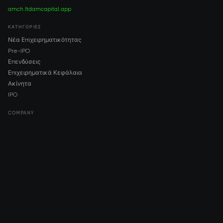
amch.ltd
amcapital.app
ΚΑΤΗΓΟΡΊΕΣ
Νέα Επιχειρηματικότητας
Pre-IPO
Επενδύσεις
Επιχειρηματικά Κεφάλαια
Ακίνητα
IPO
COMPANY
About AMCH
AMCH App
Trustpilot
DOWNLOAD
App Store
Google Play
RISK DISCLOSURE & LEGAL NOTICE